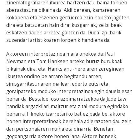
zinematografiaren itxurea hartzen dau, baina tonuen
aberastasuna bikaina da. Aldi berean, kamarearen
kokapena eta eszenen gertuerea ezin hobeto jagoten
dira eta batzuetan hain dira ikusgarriak, ze bilbeak
eskatzen dauen arretea galtzen da. Duda izpi barik,
zuzendari artistikoaren lorpenik handiena da.
Aktoreen interpretazinoa maila onekoa da; Paul
Newman eta Tom Hanksen arteko buruz burukoak
bikainak dira, eta, Hanks anti-heroiaren zereginean
ikustea ondino be arraro begitandu arren,
sinisgarritasunaren maileari ederto eutsi eta
goraipatzeko moduko interpretazinoa egin dauela esan
behar da. Bestalde, oso azpimarratzekoa da Jude Law
handiak argazkilari maltzur eta zital modura egindako
beharra. Filmeko izarretariko bat ez bada be, aktore
honen interpretazinoak berehala adierazoten dau zein
dan pertsonaiaren muina eta oinarria. Benetan
gogoangarria aktore honen lana. Aktore honeek