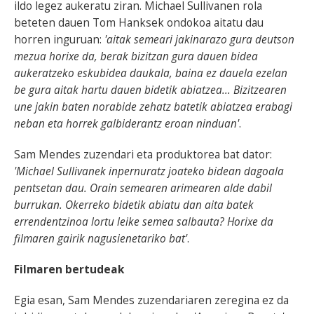
ildo legez aukeratu ziran. Michael Sullivanen rola
beteten dauen Tom Hanksek ondokoa aitatu dau
horren inguruan:
'aitak semeari jakinarazo gura deutson
mezua horixe da, berak bizitzan gura dauen bidea
aukeratzeko eskubidea daukala, baina ez dauela ezelan
be gura aitak hartu dauen bidetik abiatzea... Bizitzearen
une jakin baten norabide zehatz batetik abiatzea erabagi
neban eta horrek galbiderantz eroan ninduan'
.
Sam Mendes zuzendari eta produktorea bat dator:
'Michael Sullivanek inpernuratz joateko bidean dagoala
pentsetan dau. Orain semearen arimearen alde dabil
burrukan. Okerreko bidetik abiatu dan aita batek
errendentzinoa lortu leike semea salbauta? Horixe da
filmaren gairik nagusienetariko bat'
.
Filmaren bertudeak
Egia esan, Sam Mendes zuzendariaren zeregina ez da