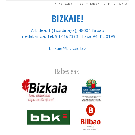
NOR GARA
LEGE OHARRA
PUBLIZIDADEA
BIZKAIE!
Arbidea, 1 (Txurdinaga), 48004 Bilbao
Erredakzinoa: Tel. 94 4162393 - Faxa 94 4150199
bizkaie@bizkaie.biz
Babesleak: