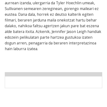
aurrean izanda, ulergarria da Tyler Hoechlin umeak,
Sullivanen semearen zereginean, gorengo maileari ez
eustea. Dana dala, horrek ez deutso kalterik egiten
filmari, beraren jarduna maila onekotzat hartu behar
dalako, nahikoa faltsu agertzen jakun pare bat eszena
alde batera itxita. Azkenik, Jennifer Jason Leigh handiak
edozein pelikulatan parte hartzea gustukoa izaten
dogun arren, penagarria da beraren interpretazinoa
hain laburra izatea.