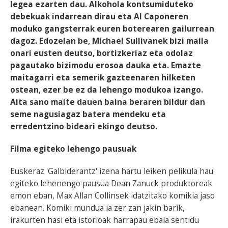
legea ezarten dau. Alkohola kontsumiduteko
debekuak indarrean dirau eta Al Caponeren
moduko gangsterrak euren boterearen gailurrean
dagoz. Edozelan be, Michael Sullivanek bizi maila
onari eusten deutso, bortizkeriaz eta odolaz
pagautako bizimodu erosoa dauka eta. Emazte
maitagarri eta semerik gazteenaren hilketen
ostean, ezer be ez da lehengo modukoa izango.
Aita sano maite dauen baina beraren bildur dan
seme nagusiagaz batera mendeku eta
erredentzino bideari ekingo deutso.
Filma egiteko lehengo pausuak
Euskeraz 'Galbiderantz' izena hartu leiken pelikula hau
egiteko lehenengo pausua Dean Zanuck produktoreak
emon eban, Max Allan Collinsek idatzitako komikia jaso
ebanean. Komiki mundua ia zer zan jakin barik,
irakurten hasi eta istorioak harrapau ebala sentidu