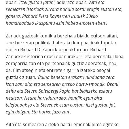
eban:
'Itzel gustau jatan'
, adierazo eban.
'Aita eta
semearen istorioak zirrara handia sortu eragin eustan eta,
ganera, Richard Piers Raynerren irudiek 30eko
hamarkadako ikuspuntu ezin hobea emoten eben'
.
Zanuck gazteak komikia berehala bialdu eutson aitari,
une horretan pelikula baterako kanpoaldeak topetan
ebilen Richard D. Zanuck produktoreari. Richard
Zanuckek istorioa erosi eban irakurri eta berehala. Ildoa
zoragarria zan eta pertsonaiak guztiz aberatsak, hau
da, film atsegin eta entretenigarria izateko osogai
guztiak zituan.
'Baina benetan erakarri ninduana zera
izan zan: aita eta semearen arteko hartu-emonak. Deani
deitu eta Steven Spielbergi kopia bat bialtzeko eskatu
neutson. Neure harridurarako, handik egun bira
telefonoak jo eta Stevenek esan eustan: itzel gustau jat,
egin daigun. Eta horixe jazo zan'
.
Aita eta semearen arteko hartu-emonak filma egiteko