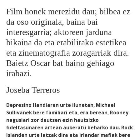
Film honek merezidu dau; bilbea ez
BEREZIAK
da oso originala, baina bai
ARGAZKIAK
interesgarria; aktoreen jarduna
bikaina da eta erabilitako estetikea
eta zinematografia zoragarriak dira.
... AUKERA GEHIAGO
Baietz Oscar bat baino gehiago
irabazi.
Joseba Terreros
Depresino Handiaren urte ilunetan, Michael
Sullivanek bere familiari eta, era berean, Rooney
nagusiari zor deutsen ezin hautsizko
fideltasunaren artean aukeratu beharko dau. Rock
Islanden urte latzak dira eta irlandar mafiak bere