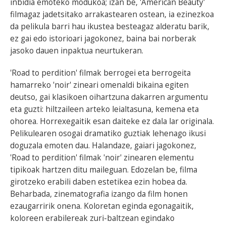
inbidia emoteko modukoa; izan be, 'American Beauty'
filmagaz jadetsitako arrakastearen ostean, ia ezinezkoa
da pelikula barri hau ikustea besteagaz alderatu barik,
ez gai edo istorioari jagokonez, baina bai norberak
jasoko dauen inpaktua neurtukeran.
'Road to perdition' filmak berrogei eta berrogeita
hamarreko 'noir' zineari omenaldi bikaina egiten
deutso, gai klasikoen oihartzuna dakarren argumentu
eta guzti: hiltzaileen arteko leialtasuna, kemena eta
ohorea. Horrexegaitik esan daiteke ez dala lar originala.
Pelikulearen osogai dramatiko guztiak lehenago ikusi
doguzala emoten dau. Halandaze, gaiari jagokonez,
'Road to perdition' filmak 'noir' zinearen elementu
tipikoak hartzen ditu maileguan. Edozelan be, filma
girotzeko erabili daben estetikea ezin hobea da.
Beharbada, zinematografia izango da film honen
ezaugarririk onena. Koloretan eginda egonagaitik,
koloreen erabilereak zuri-baltzean egindako