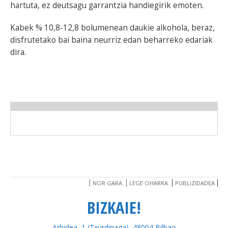
hartuta, ez deutsagu garrantzia handiegirik emoten.
Kabek % 10,8-12,8 bolumenean daukie alkohola, beraz,
disfrutetako bai baina neurriz edan beharreko edariak
dira.
NOR GARA
LEGE OHARRA
PUBLIZIDADEA
BIZKAIE!
Arbidea, 1 (Txurdinaga), 48004 Bilbao