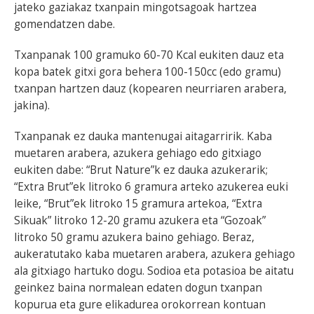
jateko gaziakaz txanpain mingotsagoak hartzea
gomendatzen dabe.
Txanpanak 100 gramuko 60-70 Kcal eukiten dauz eta
kopa batek gitxi gora behera 100-150cc (edo gramu)
txanpan hartzen dauz (kopearen neurriaren arabera,
jakina).
Txanpanak ez dauka mantenugai aitagarririk. Kaba
muetaren arabera, azukera gehiago edo gitxiago
eukiten dabe: “Brut Nature”k ez dauka azukerarik;
“Extra Brut”ek litroko 6 gramura arteko azukerea euki
leike, “Brut”ek litroko 15 gramura artekoa, “Extra
Sikuak” litroko 12-20 gramu azukera eta “Gozoak”
litroko 50 gramu azukera baino gehiago. Beraz,
aukeratutako kaba muetaren arabera, azukera gehiago
ala gitxiago hartuko dogu. Sodioa eta potasioa be aitatu
geinkez baina normalean edaten dogun txanpan
kopurua eta gure elikadurea orokorrean kontuan