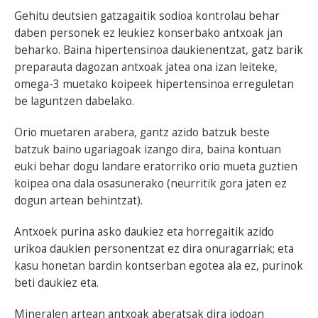
Gehitu deutsien gatzagaitik sodioa kontrolau behar
daben personek ez leukiez konserbako antxoak jan
beharko. Baina hipertensinoa daukienentzat, gatz barik
preparauta dagozan antxoak jatea ona izan leiteke,
omega-3 muetako koipeek hipertensinoa erreguletan
be laguntzen dabelako.
Orio muetaren arabera, gantz azido batzuk beste
batzuk baino ugariagoak izango dira, baina kontuan
euki behar dogu landare eratorriko orio mueta guztien
koipea ona dala osasunerako (neurritik gora jaten ez
dogun artean behintzat).
Antxoek purina asko daukiez eta horregaitik azido
urikoa daukien personentzat ez dira onuragarriak; eta
kasu honetan bardin kontserban egotea ala ez, purinok
beti daukiez eta.
Mineralen artean antxoak aberatsak dira iodoan