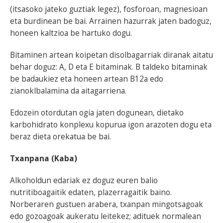
(itsasoko jateko guztiak legez), fosforoan, magnesioan
eta burdinean be bai. Arrainen hazurrak jaten badoguz,
honeen kaltzioa be hartuko dogu.
Bitaminen artean koipetan disolbagarriak diranak aitatu
behar doguz: A, D eta E bitaminak. B taldeko bitaminak
be badaukiez eta honeen artean B12a edo
zianoklbalamina da aitagarriena.
Edozein otordutan ogia jaten dogunean, dietako
karbohidrato konplexu kopurua igon arazoten dogu eta
beraz dieta orekatua be bai.
Txanpana (Kaba)
Alkoholdun edariak ez doguz euren balio
nutritiboagaitik edaten, plazerragaitik baino.
Norberaren gustuen arabera, txanpan mingotsagoak
edo gozoagoak aukeratu leitekez; adituek normalean