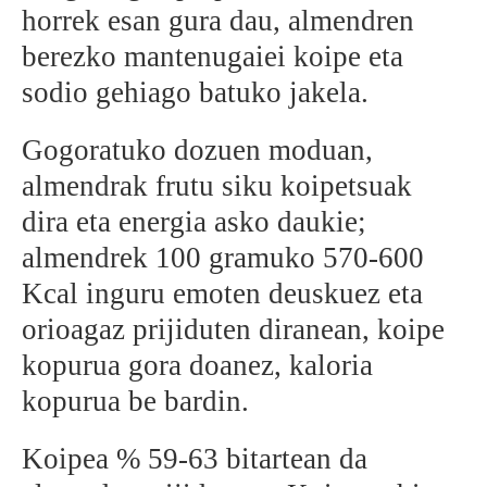
horrek esan gura dau, almendren
BEREZIAK
berezko mantenugaiei koipe eta
sodio gehiago batuko jakela.
ARGAZKIAK
Gogoratuko dozuen moduan,
almendrak frutu siku koipetsuak
... AUKERA GEHIAGO
dira eta energia asko daukie;
almendrek 100 gramuko 570-600
Kcal inguru emoten deuskuez eta
orioagaz prijiduten diranean, koipe
kopurua gora doanez, kaloria
kopurua be bardin.
Koipea % 59-63 bitartean da