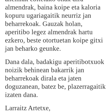
almendrak, baina koipe eta kaloria
kopuru ugariagaitik neurriz jan
beharrekoak. Gauzak holan,
aperitibo legez almendrak hartu
ezkero, beste otortuetan koipe gitxi
jan beharko geunke.
Dana dala, badakigu aperitibotxuok
noizik behinean bakarrik jan
beharrekoak dirala eta jaten
doguzanean, batez be, plazerragaitik
izaten dana.
Larraitz Artetxe,