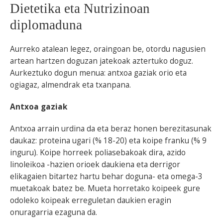
Dietetika eta Nutrizinoan
diplomaduna
Aurreko atalean legez, oraingoan be, otordu nagusien
artean hartzen doguzan jatekoak aztertuko doguz.
Aurkeztuko dogun menua: antxoa gaziak orio eta
ogiagaz, almendrak eta txanpana.
Antxoa gaziak
Antxoa arrain urdina da eta beraz honen berezitasunak
daukaz: proteina ugari (% 18-20) eta koipe franku (% 9
inguru). Koipe horreek poliasebakoak dira, azido
linoleikoa -hazien orioek daukiena eta derrigor
elikagaien bitartez hartu behar doguna- eta omega-3
muetakoak batez be. Mueta horretako koipeek gure
odoleko koipeak erreguletan daukien eragin
onuragarria ezaguna da.