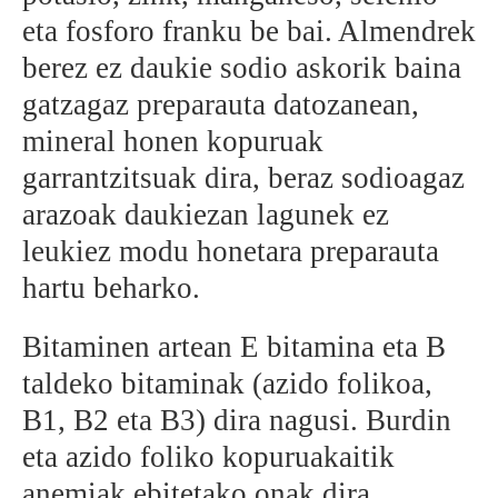
eta fosforo franku be bai. Almendrek
berez ez daukie sodio askorik baina
gatzagaz preparauta datozanean,
mineral honen kopuruak
garrantzitsuak dira, beraz sodioagaz
arazoak daukiezan lagunek ez
leukiez modu honetara preparauta
hartu beharko.
Bitaminen artean E bitamina eta B
taldeko bitaminak (azido folikoa,
B1, B2 eta B3) dira nagusi. Burdin
eta azido foliko kopuruakaitik
anemiak ebitetako onak dira