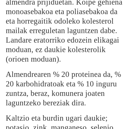
almendra prijiduetan. Koipe gehiena
monoasebakoa eta poliasebakoa da
eta horregaitik odoleko kolesterol
mailak erreguletan laguntzen dabe.
Landare eratorriko edozein elikagai
moduan, ez daukie kolesterolik
(orioen moduan).
Almendrearen % 20 proteinea da, %
20 karbohidratoak eta % 10 inguru
zuntza, beraz, komunera joaten
laguntzeko bereziak dira.
Kaltzio eta burdin ugari daukie;
potasio, zink, manganeso, selenio