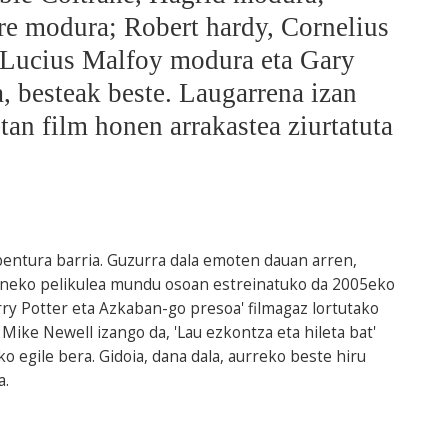
 modura; Robert hardy, Cornelius
 Lucius Malfoy modura eta Gary
 besteak beste. Laugarrena izan
tan film honen arrakastea ziurtatuta
ntura barria. Guzurra dala emoten dauan arren,
 izeneko pelikulea mundu osoan estreinatuko da 2005eko
y Potter eta Azkaban-go presoa' filmagaz lortutako
ike Newell izango da, 'Lau ezkontza eta hileta bat'
o egile bera. Gidoia, dana dala, aurreko beste hiru
a.