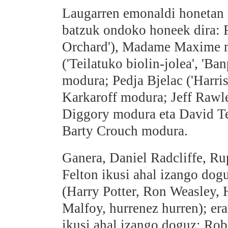
Laugarren emonaldi honetan a
batzuk ondoko honeek dira: 
Orchard'), Madame Maxime 
('Teilatuko biolin-jolea', 'B
modura; Pedja Bjelac ('Harriso
Karkaroff modura; Jeff Rawl
Diggory modura eta David Te
Barty Crouch modura.
Ganera, Daniel Radcliffe, R
Felton ikusi ahal izango dogu
(Harry Potter, Ron Weasley,
Malfoy, hurrenez hurren); era
ikusi ahal izango doguz: Rob