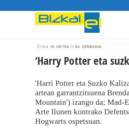
Zinea
III. URTEA // 84. ZENBAKIA
‘Harry Potter eta suz
'Harri Potter eta Suzko Kaliz
artean garrantzitsuena Brenda
Mountain') izango da; Mad-
Arte Ilunen kontrako Defentsa
Hogwarts ospetsuan.