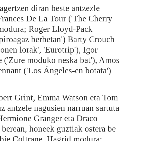
gertzen diran beste antzezle
Frances De La Tour ('The Cherry
modura; Roger Lloyd-Pack
anpiroagaz berbetan') Barty Crouch
nen lorak', 'Eurotrip'), Igor
e ('Zure moduko neska bat'), Amos
nnant ('Los Ángeles-en botata')
upert Grint, Emma Watson eta Tom
z antzele nagusien narruan sartuta
 Hermione Granger eta Draco
 berean, honeek guztiak ostera be
bie Coltrane, Hagrid modura;