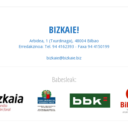
BIZKAIE!
Arbidea, 1 (Txurdinaga), 48004 Bilbao
Erredakzinoa: Tel. 94 4162393 - Faxa 94 4150199
bizkaie@bizkaie.biz
Babesleak: