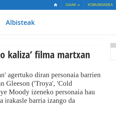
GAIAK
KOMUNIDADEA
Albisteak
ko kaliza’ filma martxan
an' agertuko diran personaia barrien
n Gleeson ('Troya', 'Cold
Eye Moody izeneko personaia hau
 irakasle barria izango da