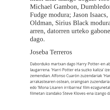
Michael Gambon, Dumbledore
Fudge modura; Jason Isaacs,
Oldman, Sirius Black modura,
arren, datorren urteko gabone
dago.
Joseba Terreros
Daborduko martxan dago Harry Potter-en abe
laugarrena. 'Harri Potter eta suzko kaliza'
zemendian. Alfonso Cuarón zuzendariak 'Harr
arrakastearen ostean, oraingoan zuzendaria M
edo 'Mona Lisaren irribarrea' film ezagunetak
filmetan izandako Steve Kloves-ena izango d