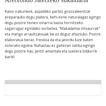
Kaixo irakurleok, aspaldiko partez gozozaleentzat
preparauko dogu platera, behi esne naturalagaz egingo
dogu postre honen oinarria baina hornitzeko
sagarragaz egindako sorbetea, “Makadamia intxaurrak”
eta mango arraultzatxuak be ez doguz ahaztuko. Postre
elaboratua beraz, freskoa da eta jatordu luze baten
osterako egokia. Nahastau ez gaitezan zatika egingo
dogu postre hau. Jantzi amantala eta suetera bildurrik
barik!