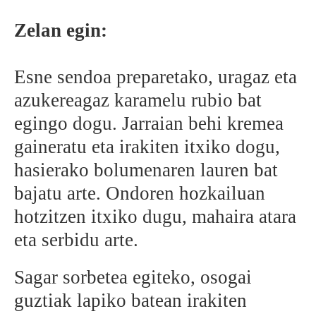
Zelan egin:
Esne sendoa preparetako, uragaz eta
azukereagaz karamelu rubio bat
egingo dogu. Jarraian behi kremea
gaineratu eta irakiten itxiko dogu,
hasierako bolumenaren lauren bat
bajatu arte. Ondoren hozkailuan
hotzitzen itxiko dugu, mahaira atara
eta serbidu arte.
Sagar sorbetea egiteko, osogai
guztiak lapiko batean irakiten