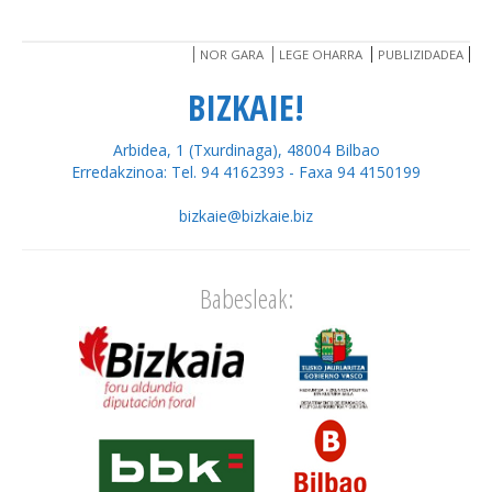
NOR GARA
LEGE OHARRA
PUBLIZIDADEA
BIZKAIE!
Arbidea, 1 (Txurdinaga), 48004 Bilbao
Erredakzinoa: Tel. 94 4162393 - Faxa 94 4150199
bizkaie@bizkaie.biz
Babesleak: