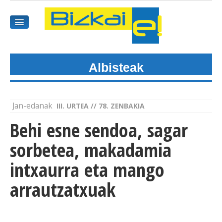
Albisteak
HASIEREA
HARPIDETU
Jan-edanak
III. URTEA // 78. ZENBAKIA
GAIAK
Behi esne sendoa, sagar
AGENDEA
sorbetea, makadamia
intxaurra eta mango
KOMUNITATEA
arrautzatxuak
ALBISTE GUZTIAK
BIDEOAK