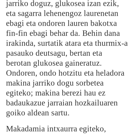
jarriko doguz, glukosea izan ezik,
eta sagarra lehenengoz laurenetan
ebagi eta ondoren lauren bakotxa
fin-fin ebagi behar da. Behin dana
irakinda, surtatik atara eta thurmix-a
pasauko deutsagu, bertan eta
berotan glukosea gaineratuz.
Ondoren, ondo hotzitu eta heladora
makina jarriko dogu sorbetea
egiteko; makina berezi hau ez
badaukazue jarraian hozkailuaren
goiko aldean sartu.
Makadamia intxaurra egiteko,