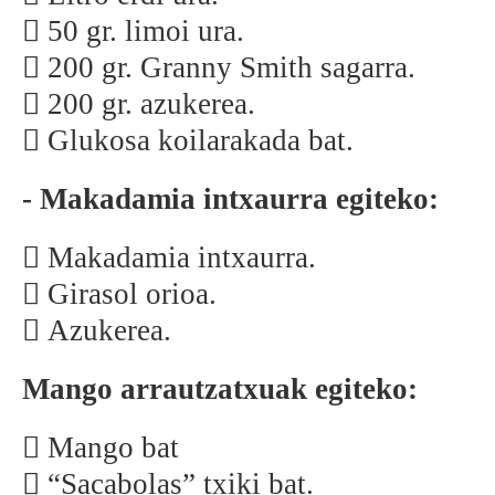
 50 gr. limoi ura.
 200 gr. Granny Smith sagarra.
 200 gr. azukerea.
 Glukosa koilarakada bat.
- Makadamia intxaurra egiteko:
 Makadamia intxaurra.
 Girasol orioa.
 Azukerea.
Mango arrautzatxuak egiteko:
 Mango bat
 “Sacabolas” txiki bat.