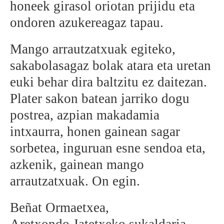
honeek girasol oriotan prijidu eta
ondoren azukereagaz tapau.
Mango arrautzatxuak egiteko,
sakabolasagaz bolak atara eta uretan
euki behar dira baltzitu ez daitezan.
Plater sakon batean jarriko dogu
postrea, azpian makadamia
intxaurra, honen gainean sagar
sorbetea, inguruan esne sendoa eta,
azkenik, gainean mango
arrautzatxuak. On egin.
Beñat Ormaetxea,
Aretxondo Jatetxeko sukaldaria