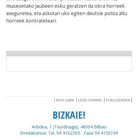
museoetako jaubeen esku geratzen da obra horreek
aseguretea, eta askotan uko egiten deutsie poliza altu
horreek kontrateteari.
NOR GARA
LEGE OHARRA
PUBLIZIDADEA
BIZKAIE!
Arbidea, 1 (Txurdinaga), 48004 Bilbao
Erredakzinoa: Tel. 94 4162393 - Faxa 94 4150199