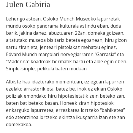
Julen Gabiria
Lehengo astean, Osloko Munch Museoko lapurretak
mundu osoko panorama kulturala astindu eban, duda
barik. Jakina danez, abuztuaren 22an, domeka goizean,
aitatutako museoa bisitariz beteta egoanean, hiru gizon
sartu ziran eta, jenteari pistolakaz mehatxu eginez,
Edvard Munch margolari norvegiarraren “Garrasia” eta
“Madonna” koadroak hormatik hartu eta alde egin eben.
Sinple-sinple, pelikula baten moduan.
Albiste hau idazterako momentuan, ez egoan lapurren
ezelako arrastorik eta, batez be, inok ez ekian Osloko
poliziak emondako hiru hipotesietatik zein beteko zan,
baten bat beteko bazan. Honeek ziran hipotesiok:
enkarguko lapurretea, erreskatea lortzeko “bahiketea”
edo atentzinoa lortzeko ekintza ikusgarria izan ete zan
domekakoa.