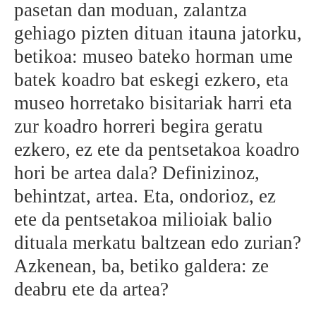
pasetan dan moduan, zalantza
gehiago pizten dituan itauna jatorku,
betikoa: museo bateko horman ume
batek koadro bat eskegi ezkero, eta
museo horretako bisitariak harri eta
zur koadro horreri begira geratu
ezkero, ez ete da pentsetakoa koadro
hori be artea dala? Definizinoz,
behintzat, artea. Eta, ondorioz, ez
ete da pentsetakoa milioiak balio
dituala merkatu baltzean edo zurian?
Azkenean, ba, betiko galdera: ze
deabru ete da artea?