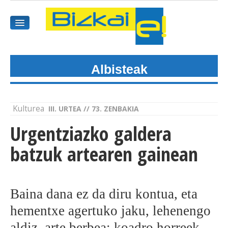
Albisteak
HASIEREA
HARPIDETU
Kulturea
III. URTEA // 73. ZENBAKIA
GAIAK
Urgentziazko galdera
AGENDEA
batzuk artearen gainean
KOMUNITATEA
Baina dana ez da diru kontua, eta
ALBISTE GUZTIAK
hementxe agertuko jaku, lehenengo
BIDEOAK
aldiz, arte berbea: koadro horreek