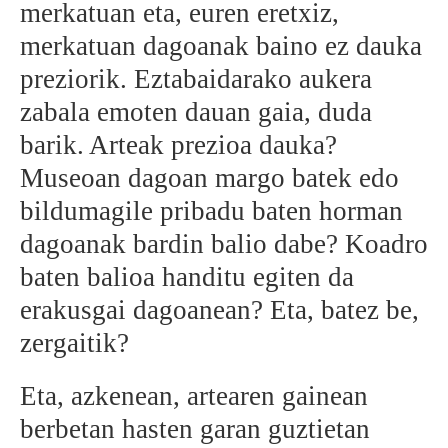
merkatuan eta, euren eretxiz,
merkatuan dagoanak baino ez dauka
preziorik. Eztabaidarako aukera
zabala emoten dauan gaia, duda
barik. Arteak prezioa dauka?
Museoan dagoan margo batek edo
bildumagile pribadu baten horman
dagoanak bardin balio dabe? Koadro
baten balioa handitu egiten da
erakusgai dagoanean? Eta, batez be,
zergaitik?
Eta, azkenean, artearen gainean
berbetan hasten garan guztietan