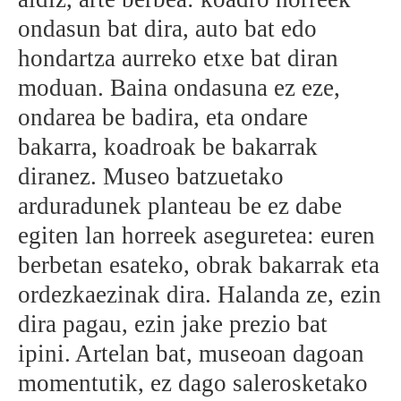
ondasun bat dira, auto bat edo
BEREZIAK
hondartza aurreko etxe bat diran
ARGAZKIAK
moduan. Baina ondasuna ez eze,
ondarea be badira, eta ondare
bakarra, koadroak be bakarrak
... AUKERA GEHIAGO
diranez. Museo batzuetako
arduradunek planteau be ez dabe
egiten lan horreek aseguretea: euren
berbetan esateko, obrak bakarrak eta
ordezkaezinak dira. Halanda ze, ezin
dira pagau, ezin jake prezio bat
ipini. Artelan bat, museoan dagoan
momentutik, ez dago salerosketako