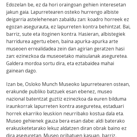
Edozelan be, ez da hori oraingoan gehien interesetan
jakun gaia. Lapurretearen osteko hurrengo albiste
deigarria astelehenean zabaldu zan: koadro horreek ez
egozan asegurauta, ez lapurreten kontra behintzat. Bai,
barriz, sute eta itoginen kontra. Hasieran, albistegiek
harridurea agertu eben, baina apurka-apurka arte
museoen errealidadea zein dan agirian geratzen hasi
zan: ezinezkoa da museoetako maisulanak aseguretea.
Galdera mordoa sortu dira, eta eztabaidea mahai
gainean dago.
Izan be, Osloko Munch Museoko lapurretearen ostean,
erakunde publiko batzuek esan ebenez, museo
nazional batentzat guztiz ezinezkoa da euren bilduma
iraunkorrak lapurreten kontra aseguretea, estaduari
horrek ekarriko leuskion neurribako kostua dala eta.
Museo gehienek gauza bera esan dabe: aldi baterako
erakusketetarako lekuz aldatzen diran obrak baino ez
dira aseguretan. Museo pribatuen kasuan, barriz,