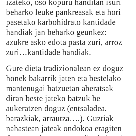
izateko, oso kopuru handitan isuri
beharko leuke pankreasak eta hori
pasetako karbohidrato kantidade
handiak jan beharko geunkez:
azukre asko edota pasta zuri, arroz
zuri…kantidade handiak.
Gure dieta tradizionalean ez doguz
honek bakarrik jaten eta bestelako
mantenugai batzuetan aberatsak
diran beste jateko batzuk be
aukeratzen doguz (entsaladea,
barazkiak, arrautza….). Guztiak
nahastean jateak ondokoa eragiten