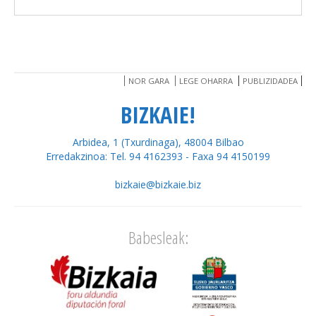
NOR GARA
LEGE OHARRA
PUBLIZIDADEA
BIZKAIE!
Arbidea, 1 (Txurdinaga), 48004 Bilbao
Erredakzinoa: Tel. 94 4162393 - Faxa 94 4150199
bizkaie@bizkaie.biz
Babesleak: