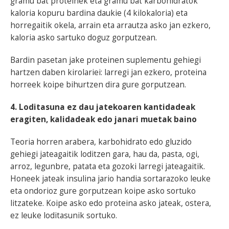
gramu bat proteinek eta gramu bat karbohidratok
kaloria kopuru bardina daukie (4 kilokaloria) eta
horregaitik okela, arrain eta arrautza asko jan ezkero,
kaloria asko sartuko doguz gorputzean.
Bardin pasetan jake proteinen suplementu gehiegi
hartzen daben kirolariei: larregi jan ezkero, proteina
horreek koipe bihurtzen dira gure gorputzean.
4. Loditasuna ez dau jatekoaren kantidadeak
eragiten, kalidadeak edo janari muetak baino
Teoria horren arabera, karbohidrato edo gluzido
gehiegi jateagaitik loditzen gara, hau da, pasta, ogi,
arroz, legunbre, patata eta gozoki larregi jateagaitik.
Honeek jateak insulina jario handia sortarazoko leuke
eta ondorioz gure gorputzean koipe asko sortuko
litzateke. Koipe asko edo proteina asko jateak, ostera,
ez leuke loditasunik sortuko.