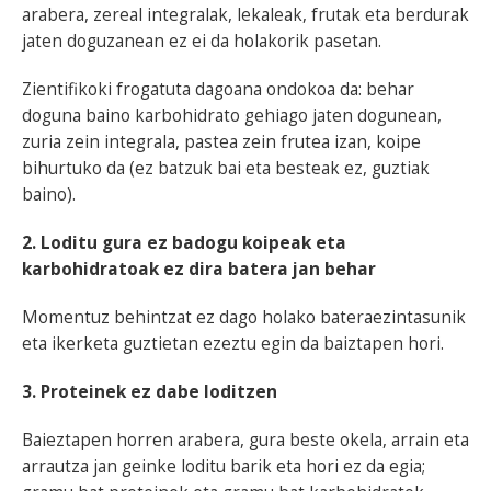
arabera, zereal integralak, lekaleak, frutak eta berdurak
jaten doguzanean ez ei da holakorik pasetan.
Zientifikoki frogatuta dagoana ondokoa da: behar
doguna baino karbohidrato gehiago jaten dogunean,
zuria zein integrala, pastea zein frutea izan, koipe
bihurtuko da (ez batzuk bai eta besteak ez, guztiak
baino).
2. Loditu gura ez badogu koipeak eta
karbohidratoak ez dira batera jan behar
Momentuz behintzat ez dago holako bateraezintasunik
eta ikerketa guztietan ezeztu egin da baiztapen hori.
3. Proteinek ez dabe loditzen
Baieztapen horren arabera, gura beste okela, arrain eta
arrautza jan geinke loditu barik eta hori ez da egia;