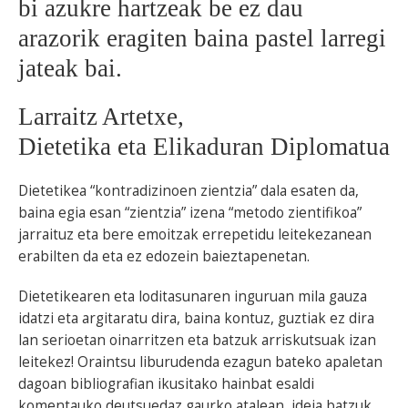
bi azukre hartzeak be ez dau
arazorik eragiten baina pastel larregi
jateak bai.
Larraitz Artetxe,
Dietetika eta Elikaduran Diplomatua
Dietetikea “kontradizinoen zientzia” dala esaten da,
baina egia esan “zientzia” izena “metodo zientifikoa”
jarraituz eta bere emoitzak errepetidu leitekezanean
erabilten da eta ez edozein baieztapenetan.
Dietetikearen eta loditasunaren inguruan mila gauza
idatzi eta argitaratu dira, baina kontuz, guztiak ez dira
lan serioetan oinarritzen eta batzuk arriskutsuak izan
leitekez! Oraintsu liburudenda ezagun bateko apaletan
dagoan bibliografian ikusitako hainbat esaldi
komentauko deutsuedaz gaurko atalean, ideia batzuk