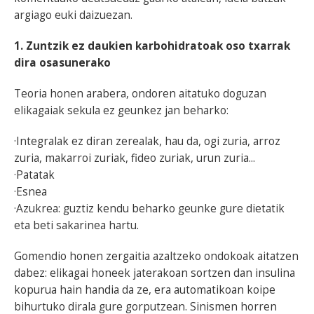
argiago euki daizuezan.
1. Zuntzik ez daukien karbohidratoak oso txarrak
dira osasunerako
Teoria honen arabera, ondoren aitatuko doguzan
elikagaiak sekula ez geunkez jan beharko:
·Integralak ez diran zerealak, hau da, ogi zuria, arroz
zuria, makarroi zuriak, fideo zuriak, urun zuria...
·Patatak
·Esnea
·Azukrea: guztiz kendu beharko geunke gure dietatik
eta beti sakarinea hartu.
Gomendio honen zergaitia azaltzeko ondokoak aitatzen
dabez: elikagai honeek jaterakoan sortzen dan insulina
kopurua hain handia da ze, era automatikoan koipe
bihurtuko dirala gure gorputzean. Sinismen horren