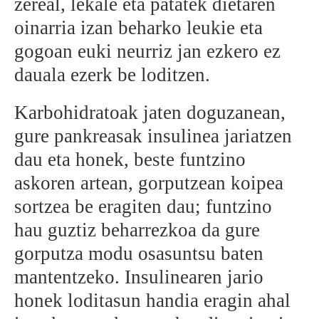
zereal, lekale eta patatek dietaren
oinarria izan beharko leukie eta
BEREZIAK
gogoan euki neurriz jan ezkero ez
ARGAZKIAK
dauala ezerk be loditzen.
Karbohidratoak jaten doguzanean,
... AUKERA GEHIAGO
gure pankreasak insulinea jariatzen
dau eta honek, beste funtzino
askoren artean, gorputzean koipea
sortzea be eragiten dau; funtzino
hau guztiz beharrezkoa da gure
gorputza modu osasuntsu baten
mantentzeko. Insulinearen jario
honek loditasun handia eragin ahal