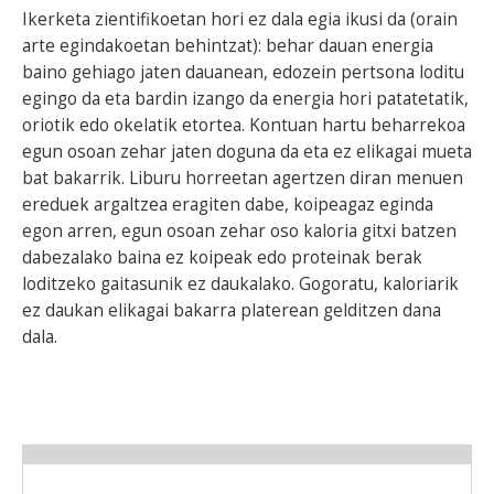
Ikerketa zientifikoetan hori ez dala egia ikusi da (orain
arte egindakoetan behintzat): behar dauan energia
baino gehiago jaten dauanean, edozein pertsona loditu
egingo da eta bardin izango da energia hori patatetatik,
oriotik edo okelatik etortea. Kontuan hartu beharrekoa
egun osoan zehar jaten doguna da eta ez elikagai mueta
bat bakarrik. Liburu horreetan agertzen diran menuen
ereduek argaltzea eragiten dabe, koipeagaz eginda
egon arren, egun osoan zehar oso kaloria gitxi batzen
dabezalako baina ez koipeak edo proteinak berak
loditzeko gaitasunik ez daukalako. Gogoratu, kaloriarik
ez daukan elikagai bakarra platerean gelditzen dana
dala.