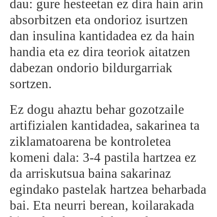
dau: gure hesteetan ez dira hain arin
absorbitzen eta ondorioz isurtzen
dan insulina kantidadea ez da hain
handia eta ez dira teoriok aitatzen
dabezan ondorio bildurgarriak
sortzen.
Ez dogu ahaztu behar gozotzaile
artifizialen kantidadea, sakarinea ta
ziklamatoarena be kontroletea
komeni dala: 3-4 pastila hartzea ez
da arriskutsua baina sakarinaz
egindako pastelak hartzea beharbada
bai. Eta neurri berean, koilarakada