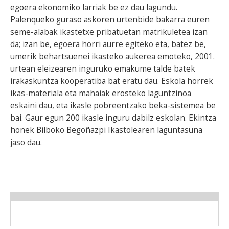
egoera ekonomiko larriak be ez dau lagundu.
Palenqueko guraso askoren urtenbide bakarra euren
seme-alabak ikastetxe pribatuetan matrikuletea izan
da; izan be, egoera horri aurre egiteko eta, batez be,
umerik behartsuenei ikasteko aukerea emoteko, 2001.
urtean eleizearen inguruko emakume talde batek
irakaskuntza kooperatiba bat eratu dau. Eskola horrek
ikas-materiala eta mahaiak erosteko laguntzinoa
eskaini dau, eta ikasle pobreentzako beka-sistemea be
bai. Gaur egun 200 ikasle inguru dabilz eskolan. Ekintza
honek Bilboko Begoñazpi Ikastolearen laguntasuna
jaso dau.