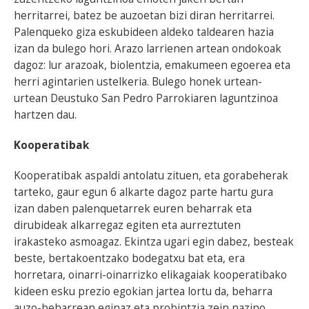
herritarrei, batez be auzoetan bizi diran herritarrei.
Palenqueko giza eskubideen aldeko taldearen hazia
izan da bulego hori. Arazo larrienen artean ondokoak
dagoz: lur arazoak, biolentzia, emakumeen egoerea eta
herri agintarien ustelkeria. Bulego honek urtean-
urtean Deustuko San Pedro Parrokiaren laguntzinoa
hartzen dau.
Kooperatibak
Kooperatibak aspaldi antolatu zituen, eta gorabeherak
tarteko, gaur egun 6 alkarte dagoz parte hartu gura
izan daben palenquetarrek euren beharrak eta
dirubideak alkarregaz egiten eta aurreztuten
irakasteko asmoagaz. Ekintza ugari egin dabez, besteak
beste, bertakoentzako bodegatxu bat eta, era
horretara, oinarri-oinarrizko elikagaiak kooperatibako
kideen esku prezio egokian jartea lortu da, beharra
auzo-beharrean eginaz eta probintzia zein nazino