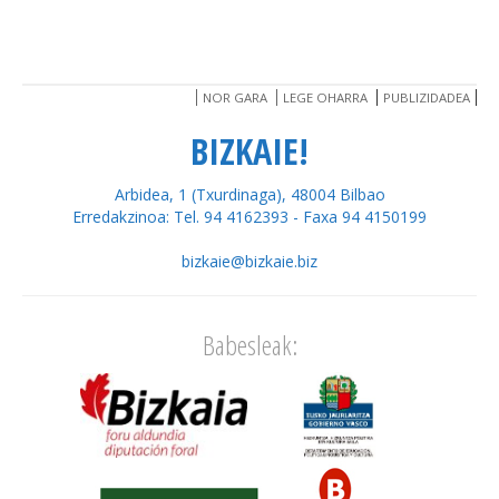
NOR GARA
LEGE OHARRA
PUBLIZIDADEA
BIZKAIE!
Arbidea, 1 (Txurdinaga), 48004 Bilbao
Erredakzinoa: Tel. 94 4162393 - Faxa 94 4150199
bizkaie@bizkaie.biz
Babesleak: