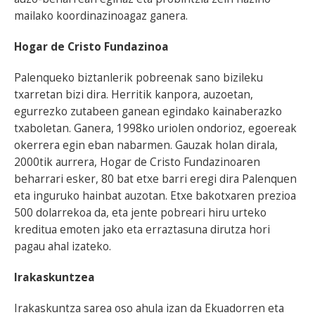
mailako koordinazinoagaz ganera.
Hogar de Cristo Fundazinoa
Palenqueko biztanlerik pobreenak sano bizileku
txarretan bizi dira. Herritik kanpora, auzoetan,
egurrezko zutabeen ganean egindako kainaberazko
txaboletan. Ganera, 1998ko uriolen ondorioz, egoereak
okerrera egin eban nabarmen. Gauzak holan dirala,
2000tik aurrera, Hogar de Cristo Fundazinoaren
beharrari esker, 80 bat etxe barri eregi dira Palenquen
eta inguruko hainbat auzotan. Etxe bakotxaren prezioa
500 dolarrekoa da, eta jente pobreari hiru urteko
kreditua emoten jako eta erraztasuna dirutza hori
pagau ahal izateko.
Irakaskuntzea
Irakaskuntza sarea oso ahula izan da Ekuadorren eta