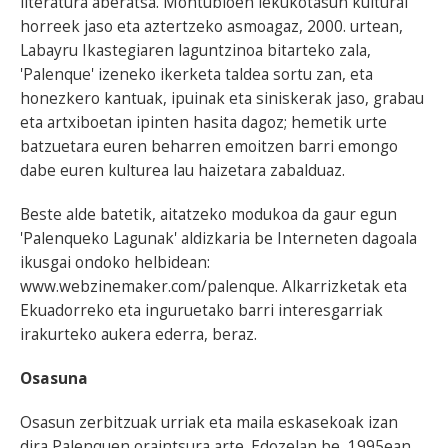
literatura aberatsa. Montubioen lekukotasun kultural
horreek jaso eta aztertzeko asmoagaz, 2000. urtean,
Labayru Ikastegiaren laguntzinoa bitarteko zala,
'Palenque' izeneko ikerketa taldea sortu zan, eta
honezkero kantuak, ipuinak eta siniskerak jaso, grabau
eta artxiboetan ipinten hasita dagoz; hemetik urte
batzuetara euren beharren emoitzen barri emongo
dabe euren kulturea lau haizetara zabalduaz.
Beste alde batetik, aitatzeko modukoa da gaur egun
'Palenqueko Lagunak' aldizkaria be Interneten dagoala
ikusgai ondoko helbidean:
www.webzinemaker.com/palenque. Alkarrizketak eta
Ekuadorreko eta inguruetako barri interesgarriak
irakurteko aukera ederra, beraz.
Osasuna
Osasun zerbitzuak urriak eta maila eskasekoak izan
dira Palenquen oraintsura arte. Edozelan be, 1995ean