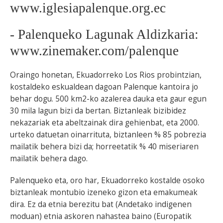
www.iglesiapalenque.org.ec
BEREZIAK
- Palenqueko Lagunak Aldizkaria:
ARGAZKIAK
www.zinemaker.com/palenque
Oraingo honetan, Ekuadorreko Los Rios probintzian,
kostaldeko eskualdean dagoan Palenque kantoira jo
... AUKERA GEHIAGO
behar dogu. 500 km2-ko azalerea dauka eta gaur egun
30 mila lagun bizi da bertan. Biztanleak bizibidez
nekazariak eta abeltzainak dira gehienbat, eta 2000.
urteko datuetan oinarrituta, biztanleen % 85 pobrezia
mailatik behera bizi da; horreetatik % 40 miseriaren
mailatik behera dago.
Palenqueko eta, oro har, Ekuadorreko kostalde osoko
biztanleak montubio izeneko gizon eta emakumeak
dira. Ez da etnia berezitu bat (Andetako indigenen
moduan) etnia askoren nahastea baino (Europatik