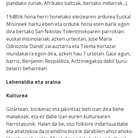
joandako zuriak, Afrikako baltzak, bertako indiarrak...).
1948tik hona herri honetako eleizearen ardurea Euskal
Misinoek hartu eben eta ordutik hona eten barik egon
dira bertako San Nikolas Tolentinokoaren parrokian
euskal misinolariak; azken urteotan, Jose Maria
Odriozola 'Dandi' zarauztarra eta Txema Kortazar
mundakarra egon dira, azken hau 7 urtetan. Gaur egun,
barriz, Benjamin Respaldiza, Artziniegakoa dabil buru-
belarri beharrean.
Lehenaldia eta oraina
Kulturea
Gizartean, bizikeraz eta jakintzaz beti izan dira behe
mailakoak, eta ez dabe izan euren kulturearen
harrotasunik. Halan da be, oso folklore indartsua dabe
eta aitatzekoa da oraindino bizirik darabilen ahoz ahoko