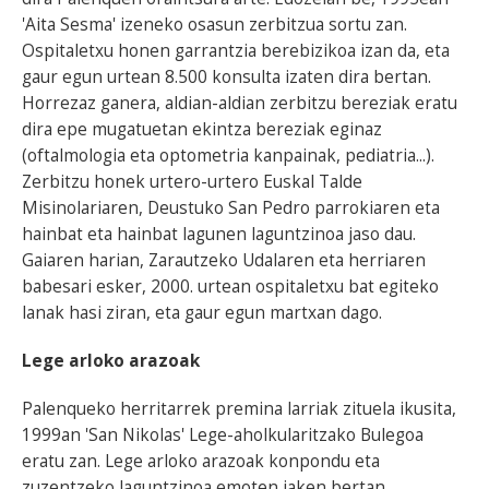
'Aita Sesma' izeneko osasun zerbitzua sortu zan.
Ospitaletxu honen garrantzia berebizikoa izan da, eta
gaur egun urtean 8.500 konsulta izaten dira bertan.
Horrezaz ganera, aldian-aldian zerbitzu bereziak eratu
dira epe mugatuetan ekintza bereziak eginaz
(oftalmologia eta optometria kanpainak, pediatria...).
Zerbitzu honek urtero-urtero Euskal Talde
Misinolariaren, Deustuko San Pedro parrokiaren eta
hainbat eta hainbat lagunen laguntzinoa jaso dau.
Gaiaren harian, Zarautzeko Udalaren eta herriaren
babesari esker, 2000. urtean ospitaletxu bat egiteko
lanak hasi ziran, eta gaur egun martxan dago.
Lege arloko arazoak
Palenqueko herritarrek premina larriak zituela ikusita,
1999an 'San Nikolas' Lege-aholkularitzako Bulegoa
eratu zan. Lege arloko arazoak konpondu eta
zuzentzeko laguntzinoa emoten jaken bertan