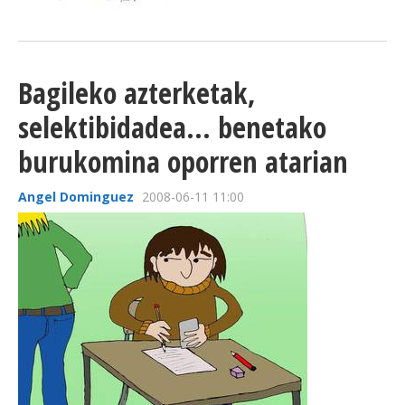
Bagileko azterketak,
selektibidadea... benetako
burukomina oporren atarian
Angel Dominguez
2008-06-11 11:00