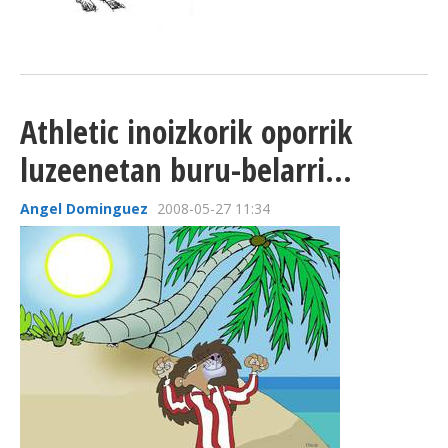
Athletic inoizkorik oporrik
luzeenetan buru-belarri...
Angel Dominguez
2008-05-27 11:34