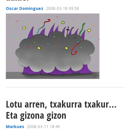
Oscar Dominguez
2008-03-18 09:58
Lotu arren, txakurra txakur...
Eta gizona gizon
Markues
2008-03-11 18:49