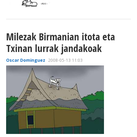
Milezak Birmanian itota eta
Txinan lurrak jandakoak
Oscar Dominguez
2008-05-13 11:03