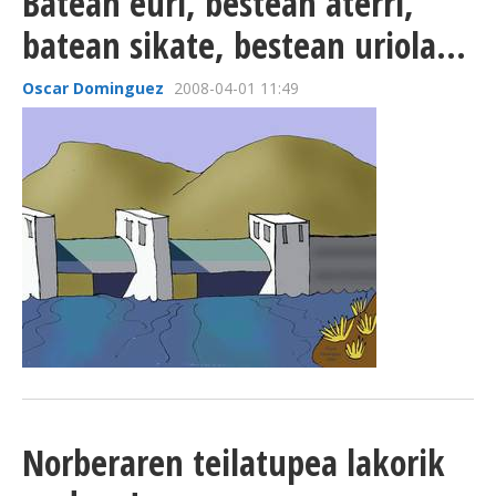
Batean euri, bestean aterri,
batean sikate, bestean uriola...
Oscar Dominguez
2008-04-01 11:49
Norberaren teilatupea lakorik