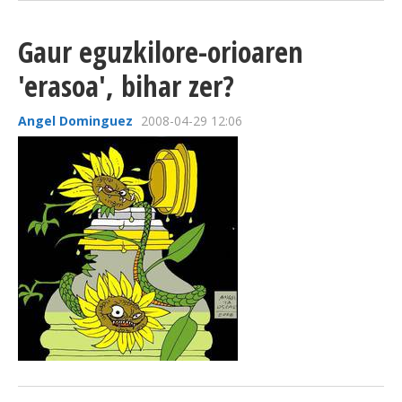
Gaur eguzkilore-orioaren
'erasoa', bihar zer?
Angel Dominguez
2008-04-29 12:06