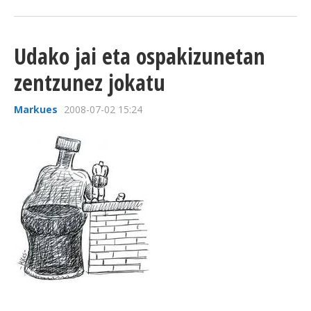
Udako jai eta ospakizunetan
zentzunez jokatu
Markues
2008-07-02 15:24