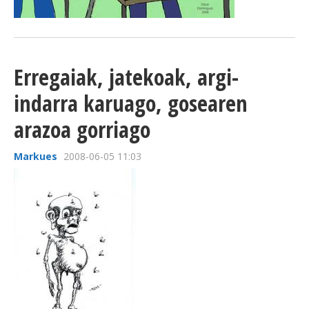
Erregaiak, jatekoak, argi-
indarra karuago, gosearen
arazoa gorriago
Markues
2008-06-05 11:03