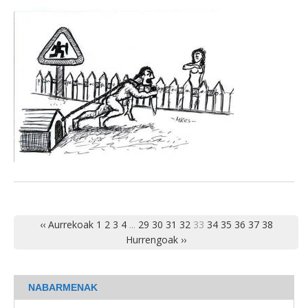
‹‹ Aurrekoak
1
2
3
4
...
29
30
31
32
33
34
35
36
37
38
Hurrengoak ››
NABARMENAK