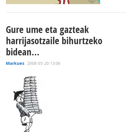
Gure ume eta gazteak
harrijasotzaile bihurtzeko
bidean...
Markues
2008-05-20 13:06