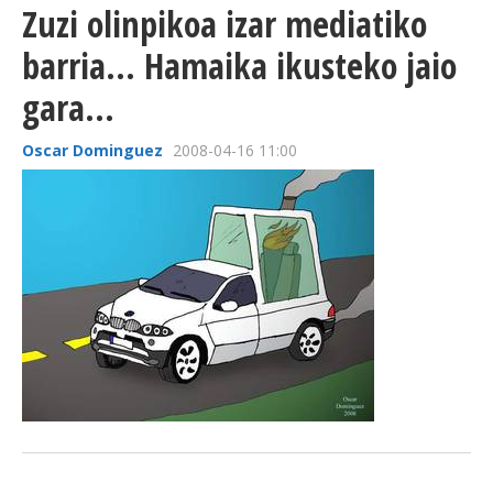
Zuzi olinpikoa izar mediatiko
barria... Hamaika ikusteko jaio
gara...
Oscar Dominguez
2008-04-16 11:00