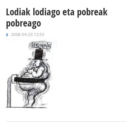
Lodiak lodiago eta pobreak
pobreago
z
2008-04-23 12:53