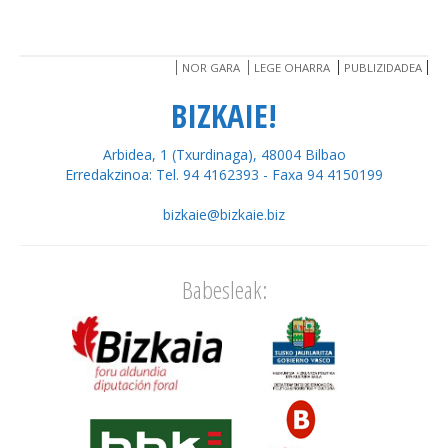
NOR GARA
LEGE OHARRA
PUBLIZIDADEA
BIZKAIE!
Arbidea, 1 (Txurdinaga), 48004 Bilbao
Erredakzinoa: Tel. 94 4162393 - Faxa 94 4150199
bizkaie@bizkaie.biz
Babesleak: