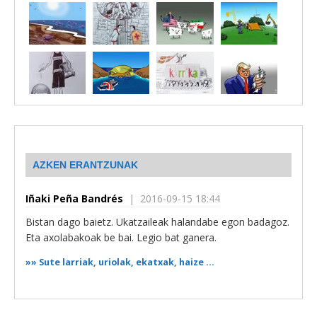
AZKEN ERANTZUNAK
Iñaki Peña Bandrés
| 2016-09-15 18:44
Bistan dago baietz. Ukatzaileak halandabe egon badagoz.
Eta axolabakoak be bai. Legio bat ganera.
»»
Sute larriak, uriolak, ekatxak, haize ...