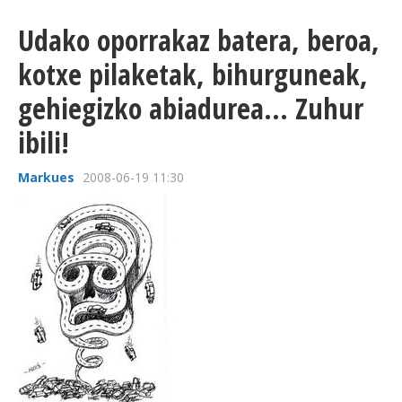
Udako oporrakaz batera, beroa,
kotxe pilaketak, bihurguneak,
gehiegizko abiadurea... Zuhur
ibili!
Markues
2008-06-19 11:30