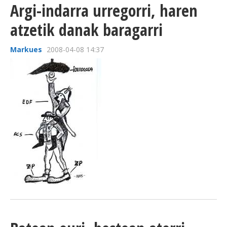
Argi-indarra urregorri, haren
atzetik danak baragarri
Markues
2008-04-08 14:37