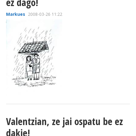
ez dago!
Markues
2008-03-26 11:22
Valentzian, ze jai ospatu be ez
dakie!