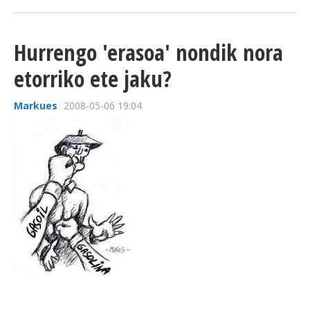
Hurrengo 'erasoa' nondik nora
etorriko ete jaku?
Markues
2008-05-06 19:04