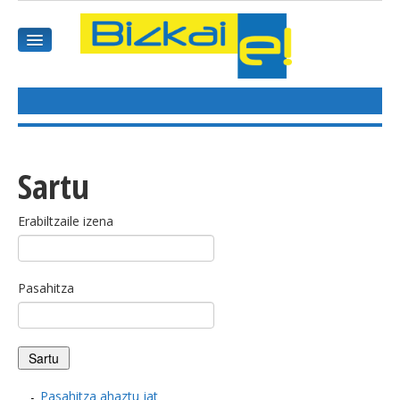
HASIEREA
HARPIDETU
Sartu
GAIAK
Erabiltzaile izena
AGENDEA
Pasahitza
KOMUNITATEA
ALBISTE GUZTIAK
BIDEOAK
Pasahitza ahaztu jat