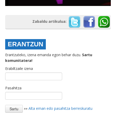
Zabaldu artikulua:
ERANTZUN
Erantzuteko, izena emanda egon behar duzu.
Sartu
komunitatera!
Erabiltzaile izena
Pasahitza
»»
Alta eman edo pasahitza berreskuratu