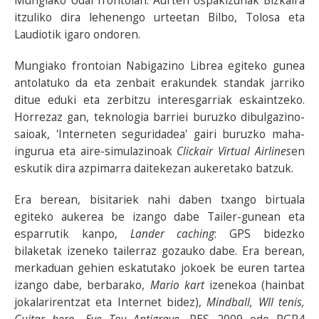
Mungiako Udal frontoian. Aurten ospakizunak Bizkaira
itzuliko dira lehenengo urteetan Bilbo, Tolosa eta
Laudiotik igaro ondoren.
Mungiako frontoian Nabigazino Librea egiteko gunea
antolatuko da eta zenbait erakundek standak jarriko
ditue eduki eta zerbitzu interesgarriak eskaintzeko.
Horrezaz gan, teknologia barriei buruzko dibulgazino-
saioak, 'Interneten seguridadea' gairi buruzko maha-
ingurua eta aire-simulazinoak
Clickair Virtual Airlines
en
eskutik dira azpimarra daitekezan aukeretako batzuk.
Era berean, bisitariek nahi daben txango birtuala
egiteko aukerea be izango dabe Tailer-gunean eta
esparrutik kanpo,
Lander caching
: GPS bidezko
bilaketak izeneko tailerraz gozauko dabe. Era berean,
merkaduan gehien eskatutako jokoek be euren tartea
izango dabe, berbarako,
Mario kart
izenekoa (hainbat
jokalarirentzat eta Internet bidez),
Mindball, WII tenis,