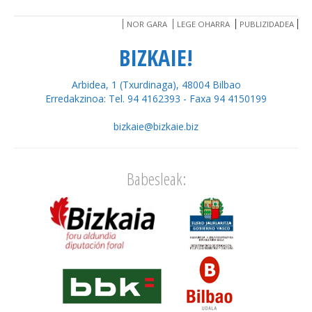
NOR GARA
LEGE OHARRA
PUBLIZIDADEA
BIZKAIE!
Arbidea, 1 (Txurdinaga), 48004 Bilbao
Erredakzinoa: Tel. 94 4162393 - Faxa 94 4150199
bizkaie@bizkaie.biz
Babesleak: