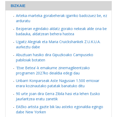
BIZKAIE
Arteka-marteka gorabeherak igarriko badozuez be, ez
arduratu
Bezperan egindako aldatz gorako nekeak alde ona be
badauka, aldatzean behera hastea
Ugaitz Alegriak eta Maria Cruickshankek Z.U.K.U.A.
aurkeztu dabe
Abuztuan hasiko dira Gipuzkoako Campuseko
pabiloiak botaten
'Etxe Betea'-k emakume zinemagileentzako
programen 2027ko deialdia edegi dau
Uribarri Konparseak Aste Nagusian 1.500 errioxar
erara kozinautako patatak banatuko ditu
90 urte joan dira Gerra Zibila hasi eta lehen Eusko
Jaurlaritzea eratu zanetik
EAEko artista gazte bik lau asteko egonaldia egingo
dabe New Yorken