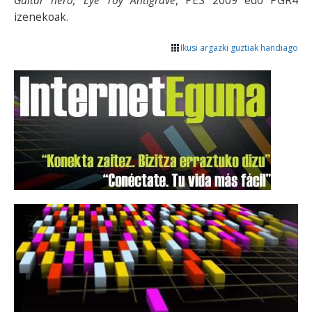
Guitar hero, Eye Toy Antigrave
, PES 2009 edo PGR4
izenekoak.
Ikusi argazki guztiak handiago