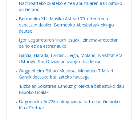
Nazinoarteko skateko elitea abuztuaren 8an batuko
da Getxon
Bermeoko XLI. Musika Asteari 70. urteurrena
ospatzen dabilen Bermeoko Abesbatzak ekingo
deutso
Igor Legarretaren 'Inurri Itsuak', zinema-aretoetan
baino ez da estreinauko
Garcia, Harada, Larraín, Leigh, Moland, Naishtat eta
Ustaoğlu Sail Ofizialean izango dira lehian
Guggenheim Bilbao Museoa, Munduko 7 Mirari
Garaikideetako bat izateko hautagai
'Bizkaian Sokatirea Landuz' proiektua babestuko dau
Bilboko Udalak
Dagoeneko % 72ko okupazinoa lortu dau Getxoko
Kirol Portuak