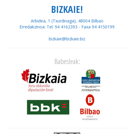
BIZKAIE!
Arbidea, 1 (Txurdinaga), 48004 Bilbao
Erredakzinoa: Tel. 94 4162393 - Faxa 94 4150199
bizkaie@bizkaie.biz
Babesleak: