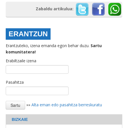
Zabaldu artikulua:
ERANTZUN
Erantzuteko, izena emanda egon behar duzu.
Sartu
komunitatera!
Erabiltzaile izena
Pasahitza
»»
Alta eman edo pasahitza berreskuratu
BIZKAIE