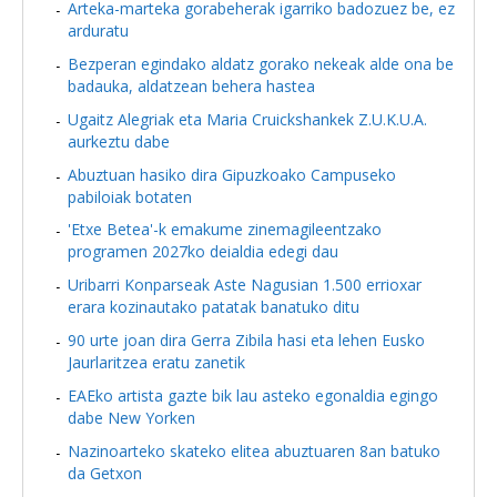
Arteka-marteka gorabeherak igarriko badozuez be, ez
arduratu
Bezperan egindako aldatz gorako nekeak alde ona be
badauka, aldatzean behera hastea
Ugaitz Alegriak eta Maria Cruickshankek Z.U.K.U.A.
aurkeztu dabe
Abuztuan hasiko dira Gipuzkoako Campuseko
pabiloiak botaten
'Etxe Betea'-k emakume zinemagileentzako
programen 2027ko deialdia edegi dau
Uribarri Konparseak Aste Nagusian 1.500 errioxar
erara kozinautako patatak banatuko ditu
90 urte joan dira Gerra Zibila hasi eta lehen Eusko
Jaurlaritzea eratu zanetik
EAEko artista gazte bik lau asteko egonaldia egingo
dabe New Yorken
Nazinoarteko skateko elitea abuztuaren 8an batuko
da Getxon