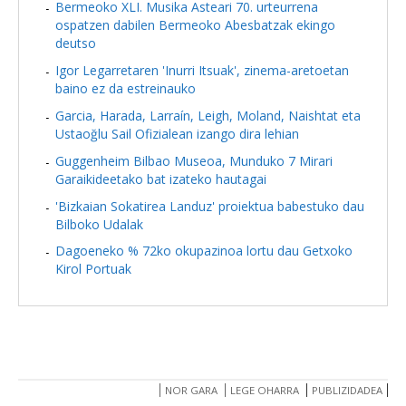
Bermeoko XLI. Musika Asteari 70. urteurrena
ospatzen dabilen Bermeoko Abesbatzak ekingo
deutso
Igor Legarretaren 'Inurri Itsuak', zinema-aretoetan
baino ez da estreinauko
Garcia, Harada, Larraín, Leigh, Moland, Naishtat eta
Ustaoğlu Sail Ofizialean izango dira lehian
Guggenheim Bilbao Museoa, Munduko 7 Mirari
Garaikideetako bat izateko hautagai
'Bizkaian Sokatirea Landuz' proiektua babestuko dau
Bilboko Udalak
Dagoeneko % 72ko okupazinoa lortu dau Getxoko
Kirol Portuak
NOR GARA
LEGE OHARRA
PUBLIZIDADEA