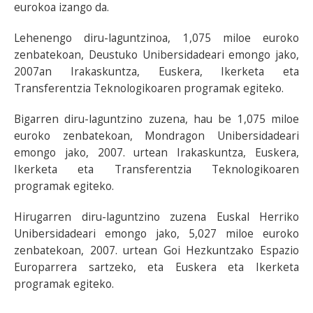
eurokoa izango da.
Lehenengo diru-laguntzinoa, 1,075 miloe euroko
zenbatekoan, Deustuko Unibersidadeari emongo jako,
2007an Irakaskuntza, Euskera, Ikerketa eta
Transferentzia Teknologikoaren programak egiteko.
Bigarren diru-laguntzino zuzena, hau be 1,075 miloe
euroko zenbatekoan, Mondragon Unibersidadeari
emongo jako, 2007. urtean Irakaskuntza, Euskera,
Ikerketa eta Transferentzia Teknologikoaren
programak egiteko.
Hirugarren diru-laguntzino zuzena Euskal Herriko
Unibersidadeari emongo jako, 5,027 miloe euroko
zenbatekoan, 2007. urtean Goi Hezkuntzako Espazio
Europarrera sartzeko, eta Euskera eta Ikerketa
programak egiteko.