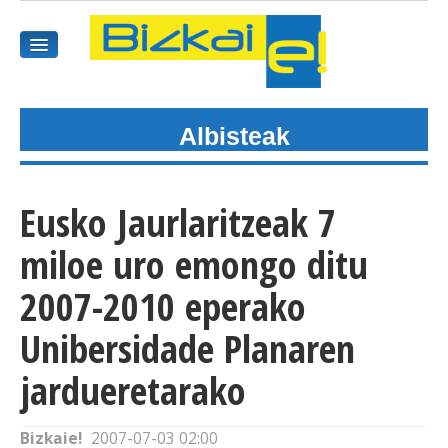
Albisteak
HASIEREA
HARPIDETU
Eusko Jaurlaritzeak 7
GAIAK
miloe uro emongo ditu
AGENDEA
2007-2010 eperako
Unibersidade Planaren
KOMUNITATEA
jardueretarako
ALBISTE GUZTIAK
BIDEOAK
Bizkaie!
2007-07-03 02:00