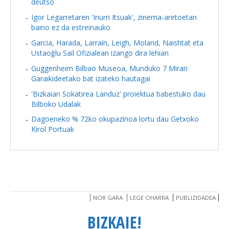
deutso
Igor Legarretaren 'Inurri Itsuak', zinema-aretoetan
baino ez da estreinauko
Garcia, Harada, Larraín, Leigh, Moland, Naishtat eta
Ustaoğlu Sail Ofizialean izango dira lehian
Guggenheim Bilbao Museoa, Munduko 7 Mirari
Garaikideetako bat izateko hautagai
'Bizkaian Sokatirea Landuz' proiektua babestuko dau
Bilboko Udalak
Dagoeneko % 72ko okupazinoa lortu dau Getxoko
Kirol Portuak
NOR GARA
LEGE OHARRA
PUBLIZIDADEA
BIZKAIE!