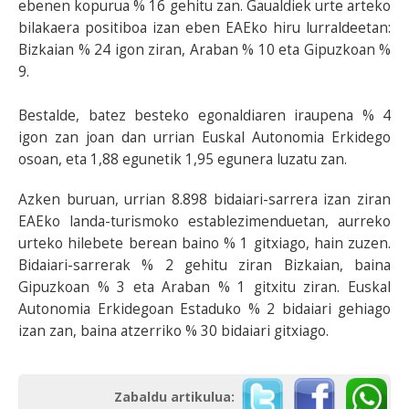
ebenen kopurua % 16 gehitu zan. Gaualdiek urte arteko
bilakaera positiboa izan eben EAEko hiru lurraldeetan:
Bizkaian % 24 igon ziran, Araban % 10 eta Gipuzkoan %
9.
Bestalde, batez besteko egonaldiaren iraupena % 4
igon zan joan dan urrian Euskal Autonomia Erkidego
osoan, eta 1,88 egunetik 1,95 egunera luzatu zan.
Azken buruan, urrian 8.898 bidaiari-sarrera izan ziran
EAEko landa-turismoko establezimenduetan, aurreko
urteko hilebete berean baino % 1 gitxiago, hain zuzen.
Bidaiari-sarrerak % 2 gehitu ziran Bizkaian, baina
Gipuzkoan % 3 eta Araban % 1 gitxitu ziran. Euskal
Autonomia Erkidegoan Estaduko % 2 bidaiari gehiago
izan zan, baina atzerriko % 30 bidaiari gitxiago.
Zabaldu artikulua: