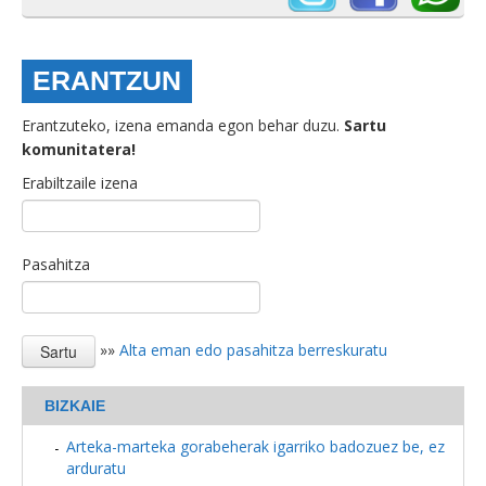
ERANTZUN
Erantzuteko, izena emanda egon behar duzu.
Sartu
komunitatera!
Erabiltzaile izena
Pasahitza
»»
Alta eman edo pasahitza berreskuratu
BIZKAIE
Arteka-marteka gorabeherak igarriko badozuez be, ez
arduratu