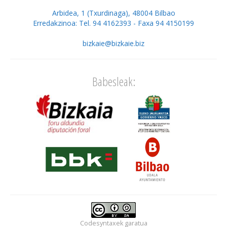
Arbidea, 1 (Txurdinaga), 48004 Bilbao
Erredakzinoa: Tel. 94 4162393 - Faxa 94 4150199
bizkaie@bizkaie.biz
Babesleak:
Codesyntaxek
garatua