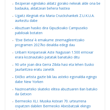
Bezperan egindako aldatz gorako nekeak alde ona be
badauka, aldatzean behera hastea
Ugaitz Alegriak eta Maria Cruickshankek Z.U.K.U.A.
aurkeztu dabe
Abuztuan hasiko dira Gipuzkoako Campuseko
pabiloiak botaten
'Etxe Betea'-k emakume zinemagileentzako
programen 2027ko deialdia edegi dau
Uribarri Konparseak Aste Nagusian 1.500 errioxar
erara kozinautako patatak banatuko ditu
90 urte joan dira Gerra Zibila hasi eta lehen Eusko
Jaurlaritzea eratu zanetik
EAEko artista gazte bik lau asteko egonaldia egingo
dabe New Yorken
Nazinoarteko skateko elitea abuztuaren 8an batuko
da Getxon
Bermeoko XLI. Musika Asteari 70. urteurrena
ospatzen dabilen Bermeoko Abesbatzak ekingo