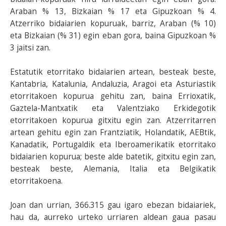
Araban % 13, Bizkaian % 17 eta Gipuzkoan % 4.
Atzerriko bidaiarien kopuruak, barriz, Araban (% 10)
eta Bizkaian (% 31) egin eban gora, baina Gipuzkoan %
3 jaitsi zan.
Estatutik etorritako bidaiarien artean, besteak beste,
Kantabria, Katalunia, Andaluzia, Aragoi eta Asturiastik
etorritakoen kopurua gehitu zan, baina Errioxatik,
Gaztela-Mantxatik eta Valentziako Erkidegotik
etorritakoen kopurua gitxitu egin zan. Atzerritarren
artean gehitu egin zan Frantziatik, Holandatik, AEBtik,
Kanadatik, Portugaldik eta Iberoamerikatik etorritako
bidaiarien kopurua; beste alde batetik, gitxitu egin zan,
besteak beste, Alemania, Italia eta Belgikatik
etorritakoena.
Joan dan urrian, 366.315 gau igaro ebezan bidaiariek,
hau da, aurreko urteko urriaren aldean gaua pasau