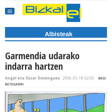
Albisteak
HASIEREA
HARPIDETU
Garmendia udarako
GAIAK
indarra hartzen
AGENDEA
Angel eta Oscar Dominguez
2006-05-18 02:00
BEGI
KOMUNITATEA
BETEGARRI
ALBISTE GUZTIAK
BIDEOAK