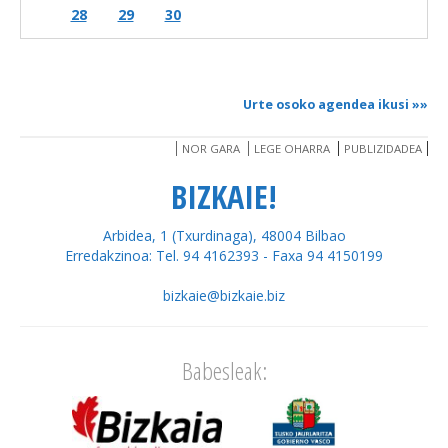
28
29
30
Urte osoko agendea ikusi
»»
NOR GARA
LEGE OHARRA
PUBLIZIDADEA
BIZKAIE!
Arbidea, 1 (Txurdinaga), 48004 Bilbao
Erredakzinoa: Tel. 94 4162393 - Faxa 94 4150199
bizkaie@bizkaie.biz
Babesleak: