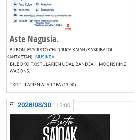
BEREZIAK
ARGAZKIAK
Aste Nagusia.
BILBON, EVARISTO CHURRUCA KAIAN (SASKIBALOI-
... AUKERA GEHIAGO
KANTXETAN). |
MUSIKEA
BILBOKO TXISTULARIEN UDAL BANDEA + MOONSHINE
WAGONS.
TXISTULARIEN ALARDEA (13:00).
2026/08/30
13:00