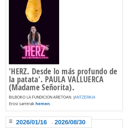
'HERZ. Desde lo más profundo de
la patata'. PAULA VALLUERCA
(Madame Señorita).
BILBOKO LA FUNDICION ARETOAN. |
ANTZERKIA
Erosi sarrerak
hemen
.
2026/01/16
2026/08/30
-