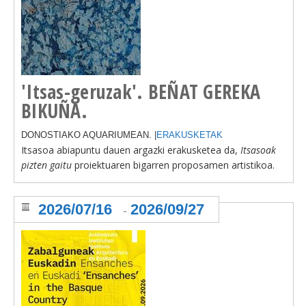
'Itsas-geruzak'. BEÑAT GEREKA
BIKUÑA.
DONOSTIAKO AQUARIUMEAN. |
ERAKUSKETAK
Itsasoa abiapuntu dauen argazki erakusketea da,
Itsasoak
pizten gaitu
proiektuaren bigarren proposamen artistikoa.
2026/07/16
2026/09/27
-