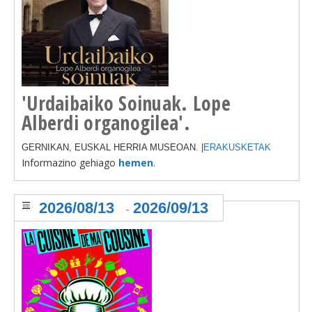
'Urdaibaiko Soinuak. Lope
Alberdi organogilea'.
GERNIKAN, EUSKAL HERRIA MUSEOAN. |
ERAKUSKETAK
Informazino gehiago
hemen
.
2026/08/13
2026/09/13
-