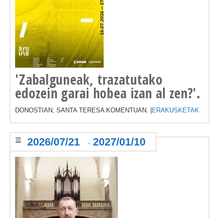
'Zabalguneak, trazatutako
edozein garai hobea izan al zen?'.
DONOSTIAN, SANTA TERESA KOMENTUAN. |
ERAKUSKETAK
2026/07/21
2027/01/10
-