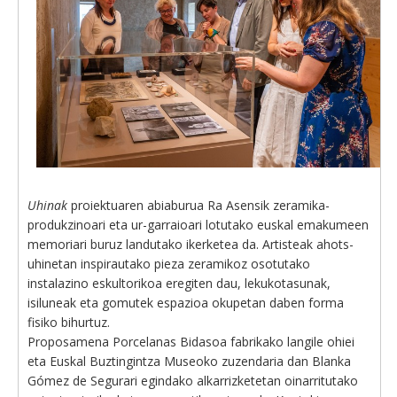
Uhinak
proiektuaren abiaburua Ra Asensik zeramika-
produkzinoari eta ur-garraioari lotutako euskal emakumeen
memoriari buruz landutako ikerketea da. Artisteak ahots-
uhinetan inspirautako pieza zeramikoz osotutako
instalazino eskultorikoa eregiten dau, lekukotasunak,
isiluneak eta gomutek espazioa okupetan daben forma
fisiko bihurtuz.
Proposamena Porcelanas Bidasoa fabrikako langile ohiei
eta Euskal Buztingintza Museoko zuzendaria dan Blanka
Gómez de Segurari egindako alkarrizketetan oinarritutako