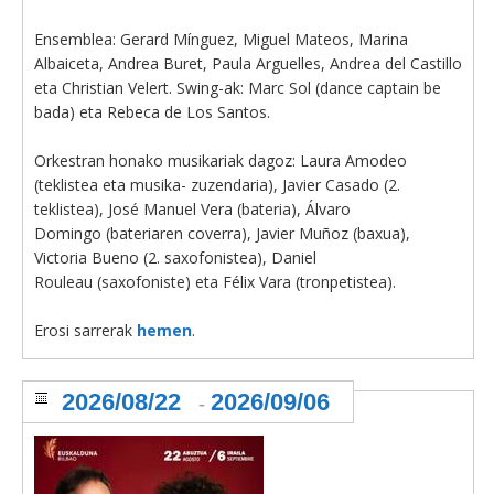
Ensemblea: Gerard Mínguez, Miguel Mateos, Marina
Albaiceta, Andrea Buret, Paula Arguelles, Andrea del Castillo
eta Christian Velert. Swing-ak: Marc Sol (dance captain be
bada) eta Rebeca de Los Santos.
Orkestran honako musikariak dagoz: Laura Amodeo
(teklistea eta musika- zuzendaria), Javier Casado (2.
teklistea), José Manuel Vera (bateria), Álvaro
Domingo (bateriaren coverra), Javier Muñoz (baxua),
Victoria Bueno (2. saxofonistea), Daniel
Rouleau (saxofoniste) eta Félix Vara (tronpetistea).
Erosi sarrerak
hemen
.
2026/08/22
2026/09/06
-