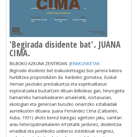
'Begirada disidente bat'. JUANA
CIMA.
BILBOKO AZKUNA ZENTROAN. |
ERAKUSKETAK
Begirada disidente bat
erakusketeagaz bizi-jarrera batera
hurbiltzea proponiduten da. Karibeko gomutea, Euskal
Herrian jasotako prestakuntza eta espiritualtasun
esploratzailea buztartzen dituan ibilbideaz gan, hirurogeita
hamarreko hamarkadearen amaieratik, nortasunari,
ekologiari eta generoari buruzko oinarrizko eztabaidak
aurreikusten dituana. Juana Fernández Cima (Caibarién,
Kuba, 1951) ahots berezi bategaz agertzen jaku, sarritan
arau heteropatriarkalaren ertzetatik jardunez, disidentzia
erradikal eta poetikoko uniberso estetikoak ereginez,