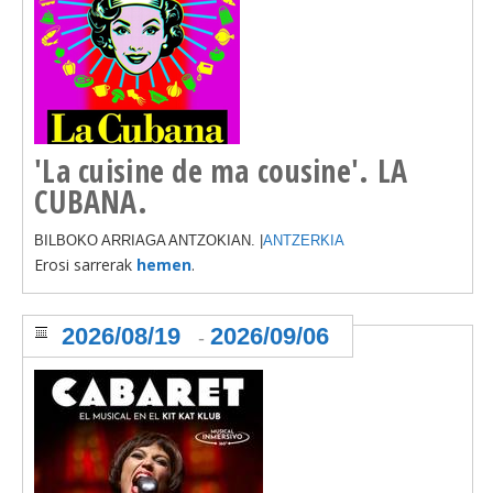
'La cuisine de ma cousine'. LA
CUBANA.
BILBOKO ARRIAGA ANTZOKIAN. |
ANTZERKIA
Erosi sarrerak
hemen
.
2026/08/19
2026/09/06
-