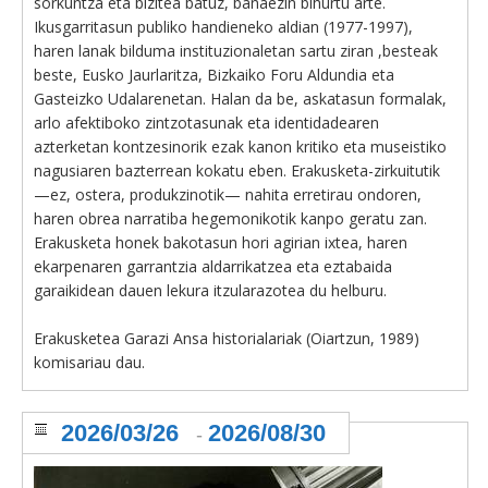
sorkuntza eta bizitea batuz, banaezin bihurtu arte.
Ikusgarritasun publiko handieneko aldian (1977-1997),
haren lanak bilduma instituzionaletan sartu ziran ,besteak
beste, Eusko Jaurlaritza, Bizkaiko Foru Aldundia eta
Gasteizko Udalarenetan. Halan da be, askatasun formalak,
arlo afektiboko zintzotasunak eta identidadearen
azterketan kontzesinorik ezak kanon kritiko eta museistiko
nagusiaren bazterrean kokatu eben. Erakusketa-zirkuitutik
—ez, ostera, produkzinotik— nahita erretirau ondoren,
haren obrea narratiba hegemonikotik kanpo geratu zan.
Erakusketa honek bakotasun hori agirian ixtea, haren
ekarpenaren garrantzia aldarrikatzea eta eztabaida
garaikidean dauen lekura itzularazotea du helburu.
Erakusketea Garazi Ansa historialariak (Oiartzun, 1989)
komisariau dau.
2026/03/26
2026/08/30
-