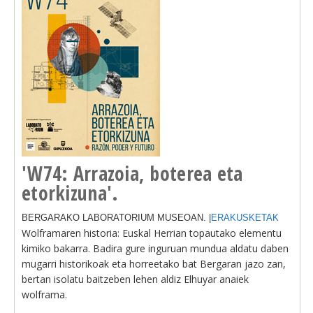
'W74: Arrazoia, boterea eta
etorkizuna'.
BERGARAKO LABORATORIUM MUSEOAN. |
ERAKUSKETAK
Wolframaren historia: Euskal Herrian topautako elementu
kimiko bakarra. Badira gure inguruan mundua aldatu daben
mugarri historikoak eta horreetako bat Bergaran jazo zan,
bertan isolatu baitzeben lehen aldiz Elhuyar anaiek
wolframa.