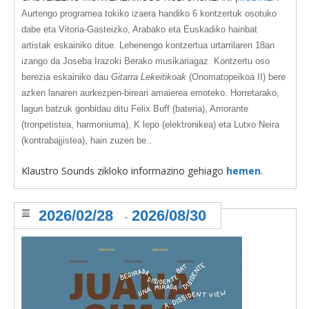
Aurtengo programea
tokiko izaera handiko 6 kontzertuk
osotuko
dabe eta Vitoria-Gasteizko, Arabako eta Euskadiko hainbat
artistak eskainiko ditue. Lehenengo kontzertua urtarrilaren 18an
izango da J
oseba Irazoki
Berako musikariagaz. Kontzertu oso
berezia eskainiko dau
Gitarra Lekeitikoak
(Onomatopeikoa II)
bere
azken lanaren aurkezpen-bireari amaierea emoteko. Horretarako,
lagun batzuk gonbidau ditu Felix Buff (bateria), Amorante
(tronpetistea, harmoniuma), K lepo (elektronikea) eta Lutxo Neira
(kontrabajjistea), hain zuzen be..
Klaustro Sounds zikloko informazino gehiago
hemen
.
2026/02/28
2026/08/30
-