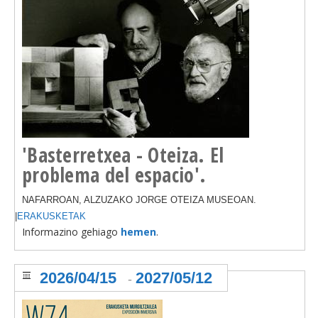
'Basterretxea - Oteiza. El
problema del espacio'.
NAFARROAN, ALZUZAKO JORGE OTEIZA MUSEOAN.
|
ERAKUSKETAK
Informazino gehiago
hemen
.
2026/04/15
2027/05/12
-