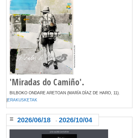
'Miradas do Camiño'.
BILBOKO ONDARE ARETOAN (MARÍA DÍAZ DE HARO, 11).
|
ERAKUSKETAK
2026/06/18
2026/10/04
-