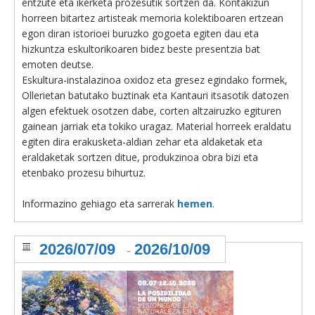
entzute eta ikerketa prozesutik sortzen da. Kontakizun
horreen bitartez artisteak memoria kolektiboaren ertzean
egon diran istorioei buruzko gogoeta egiten dau eta
hizkuntza eskultorikoaren bidez beste presentzia bat
emoten deutse.
Eskultura-instalazinoa oxidoz eta gresez egindako formek,
Ollerietan batutako buztinak eta Kantauri itsasotik datozen
algen efektuek osotzen dabe, corten altzairuzko egituren
gainean jarriak eta tokiko uragaz. Material horreek eraldatu
egiten dira erakusketa-aldian zehar eta aldaketak eta
eraldaketak sortzen ditue, produkzinoa obra bizi eta
etenbako prozesu bihurtuz.
Informazino gehiago eta sarrerak
hemen
.
2026/07/09
2026/10/09
-