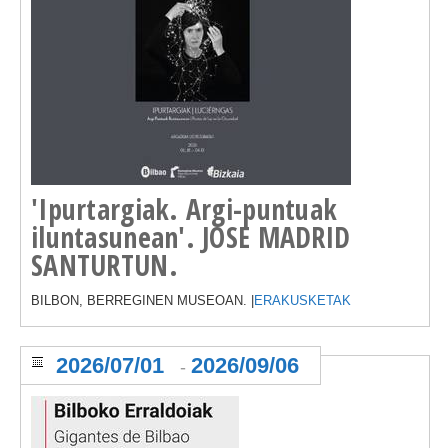
'Ipurtargiak. Argi-puntuak
iluntasunean'. JOSE MADRID
SANTURTUN.
BILBON, BERREGINEN MUSEOAN. |
ERAKUSKETAK
2026/07/01
2026/09/06
-