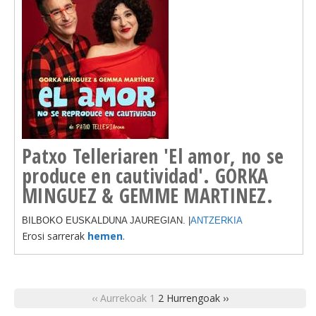
Patxo Telleriaren 'El amor, no se
produce en cautividad'. GORKA
MINGUEZ & GEMME MARTINEZ.
BILBOKO EUSKALDUNA JAUREGIAN. |
ANTZERKIA
Erosi sarrerak
hemen
.
‹‹ Aurrekoak
1
2
Hurrengoak ››