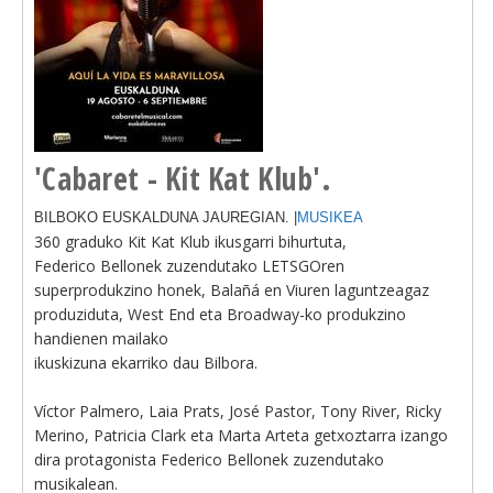
'Cabaret - Kit Kat Klub'.
BILBOKO EUSKALDUNA JAUREGIAN. |
MUSIKEA
360 graduko Kit Kat Klub ikusgarri bihurtuta,
Federico Bellonek zuzendutako LETSGOren
superprodukzino honek, Balañá en Viuren laguntzeagaz
produziduta, West End eta Broadway-ko produkzino
handienen mailako
ikuskizuna ekarriko dau Bilbora.
Víctor Palmero, Laia Prats, José Pastor, Tony River, Ricky
Merino, Patricia Clark eta Marta Arteta getxoztarra izango
dira protagonista Federico Bellonek zuzendutako
musikalean.