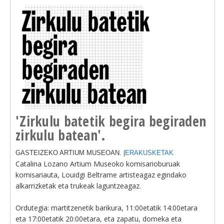
'Zirkulu batetik begira begiraden
zirkulu batean'.
GASTEIZEKO ARTIUM MUSEOAN. |
ERAKUSKETAK
Catalina Lozano Artium Museoko komisarioburuak
komisariauta, Louidgi Beltrame artisteagaz egindako
alkarrizketak eta trukeak laguntzeagaz.
Ordutegia: martitzenetik barikura, 11:00etatik 14:00etara
eta 17:00etatik 20:00etara, eta zapatu, domeka eta