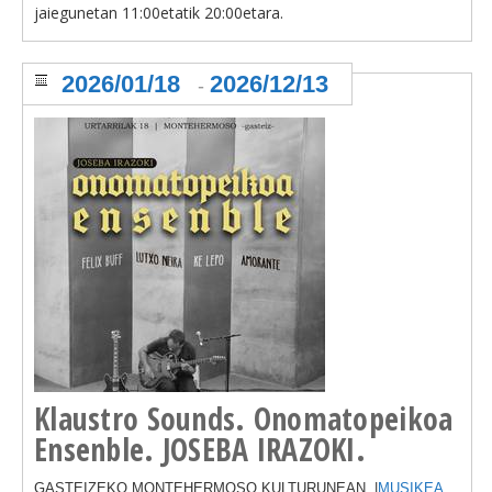
jaiegunetan 11:00etatik 20:00etara.
2026/01/18
2026/12/13
-
Klaustro Sounds. Onomatopeikoa
Ensenble. JOSEBA IRAZOKI.
GASTEIZEKO MONTEHERMOSO KULTURUNEAN. |
MUSIKEA