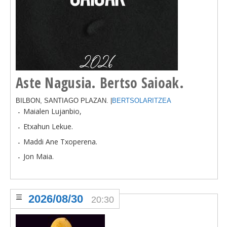
Aste Nagusia. Bertso Saioak.
BILBON, SANTIAGO PLAZAN. |
BERTSOLARITZEA
Maialen Lujanbio,
Etxahun Lekue.
Maddi Ane Txoperena.
Jon Maia.
2026/08/30
20:30