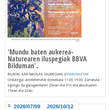
'Mundu baten aukerea-
Naturearen iluspegiak BBVA
Bilduman'.
BILBON, SAN NIKOLAS JAUREGIAN. |
ERAKUSKETAK
Ordutegia: astelehenetik domekara
11:00-19:00. Zarratuta
egongo da garagarrilaren 25ean eta 31n eta abuztuaren
15ean eta 22an.
2026/07/09
2026/10/12
-