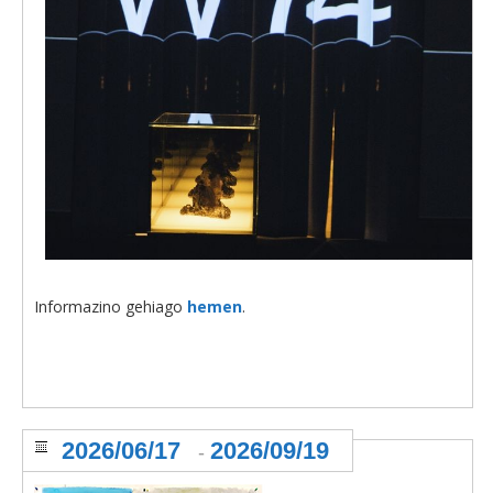
Informazino gehiago
hemen
.
2026/06/17
2026/09/19
-