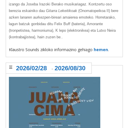
izango da J
oseba Irazoki
Berako musikariagaz. Kontzertu oso
berezia eskainiko dau
Gitarra Lekeitikoak
(Onomatopeikoa II)
bere
azken lanaren aurkezpen-bireari amaierea emoteko. Horretarako,
lagun batzuk gonbidau ditu Felix Buff (bateria), Amorante
(tronpetistea, harmoniuma), K lepo (elektronikea) eta Lutxo Neira
(kontrabajjistea), hain zuzen be..
Klaustro Sounds zikloko informazino gehiago
hemen
.
2026/02/28
2026/08/30
-