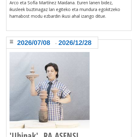
Arco eta Sofía Martínez Maidana. Euren lanen bidez,
ikusleek buztinagaz lan egiteko eta mundura egokitzeko
hamabost modu ezbardin ikusi ahal izango ditue.
2026/07/08
2026/12/28
-
'Uhinak'. RA ASENSI.