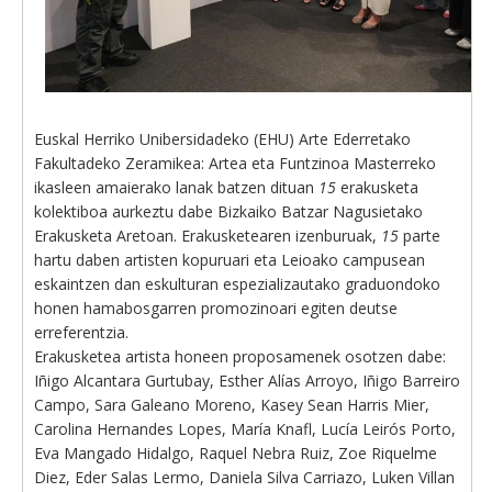
Euskal Herriko Unibersidadeko (EHU) Arte Ederretako
Fakultadeko Zeramikea: Artea eta Funtzinoa Masterreko
ikasleen amaierako lanak batzen dituan
15
erakusketa
kolektiboa aurkeztu dabe Bizkaiko Batzar Nagusietako
Erakusketa Aretoan. Erakusketearen izenburuak,
15
parte
hartu daben artisten kopuruari eta Leioako campusean
eskaintzen dan eskulturan espezializautako graduondoko
honen hamabosgarren promozinoari egiten deutse
erreferentzia.
Erakusketea artista honeen proposamenek osotzen dabe:
Iñigo Alcantara Gurtubay, Esther Alías Arroyo, Iñigo Barreiro
Campo, Sara Galeano Moreno, Kasey Sean Harris Mier,
Carolina Hernandes Lopes, María Knafl, Lucía Leirós Porto,
Eva Mangado Hidalgo, Raquel Nebra Ruiz, Zoe Riquelme
Diez, Eder Salas Lermo, Daniela Silva Carriazo, Luken Villan