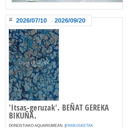
2026/07/10
2026/09/20
-
'Itsas-geruzak'. BEÑAT GEREKA
BIKUÑA.
DONOSTIAKO AQUARIUMEAN. |
ERAKUSKETAK