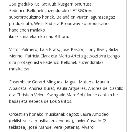
360 graduko Kit Kat Klub ikusgarri bihurtuta,
Federico Bellonek zuzendutako LETSGOren
superprodukzino honek, Balañá en Viuren laguntzeagaz
produziduta, West End eta Broadway-ko produkzino
handienen mailako
ikuskizuna ekarriko dau Bilbora.
Víctor Palmero, Laia Prats, José Pastor, Tony River, Ricky
Merino, Patricia Clark eta Marta Arteta getxoztarra izango
dira protagonista Federico Bellonek zuzendutako
musikalean.
Ensemblea: Gerard Mínguez, Miguel Mateos, Marina
Albaiceta, Andrea Buret, Paula Arguelles, Andrea del Castillo
eta Christian Velert. Swing-ak: Marc Sol (dance captain be
bada) eta Rebeca de Los Santos.
Orkestran honako musikariak dagoz: Laura Amodeo
(teklistea eta musika- zuzendaria), Javier Casado (2.
teklistea), José Manuel Vera (bateria), Álvaro