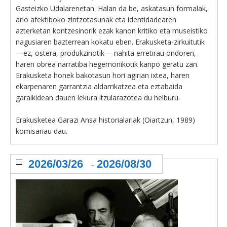
Gasteizko Udalarenetan. Halan da be, askatasun formalak,
arlo afektiboko zintzotasunak eta identidadearen
azterketan kontzesinorik ezak kanon kritiko eta museistiko
nagusiaren bazterrean kokatu eben. Erakusketa-zirkuitutik
—ez, ostera, produkzinotik— nahita erretirau ondoren,
haren obrea narratiba hegemonikotik kanpo geratu zan.
Erakusketa honek bakotasun hori agirian ixtea, haren
ekarpenaren garrantzia aldarrikatzea eta eztabaida
garaikidean dauen lekura itzularazotea du helburu.
Erakusketea Garazi Ansa historialariak (Oiartzun, 1989)
komisariau dau.
2026/03/26
2026/08/30
-