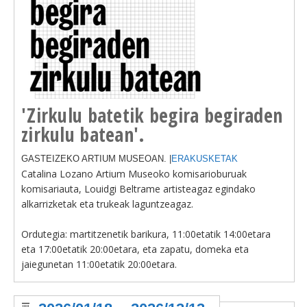
'Zirkulu batetik begira begiraden
zirkulu batean'.
GASTEIZEKO ARTIUM MUSEOAN. |
ERAKUSKETAK
Catalina Lozano Artium Museoko komisarioburuak
komisariauta, Louidgi Beltrame artisteagaz egindako
alkarrizketak eta trukeak laguntzeagaz.
Ordutegia: martitzenetik barikura, 11:00etatik 14:00etara
eta 17:00etatik 20:00etara, eta zapatu, domeka eta
jaiegunetan 11:00etatik 20:00etara.