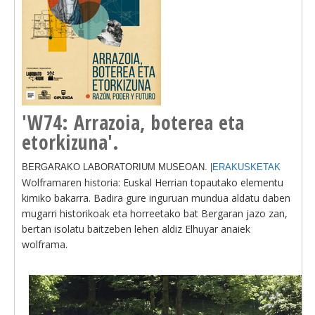
'W74: Arrazoia, boterea eta
etorkizuna'.
BERGARAKO LABORATORIUM MUSEOAN. |
ERAKUSKETAK
Wolframaren historia: Euskal Herrian topautako elementu
kimiko bakarra. Badira gure inguruan mundua aldatu daben
mugarri historikoak eta horreetako bat Bergaran jazo zan,
bertan isolatu baitzeben lehen aldiz Elhuyar anaiek
wolframa.