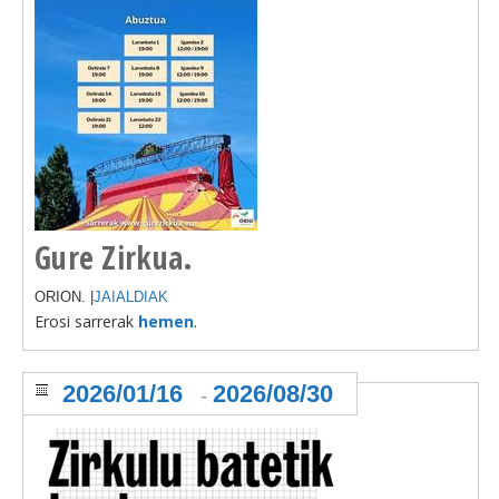
Gure Zirkua.
ORION. |
JAIALDIAK
Erosi sarrerak
hemen
.
2026/01/16
2026/08/30
-