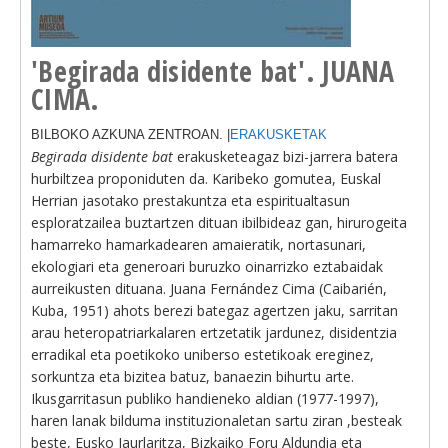
'Begirada disidente bat'. JUANA
CIMA.
BILBOKO AZKUNA ZENTROAN. |
ERAKUSKETAK
Begirada disidente bat
erakusketeagaz bizi-jarrera batera
hurbiltzea proponiduten da. Karibeko gomutea, Euskal
Herrian jasotako prestakuntza eta espiritualtasun
esploratzailea buztartzen dituan ibilbideaz gan, hirurogeita
hamarreko hamarkadearen amaieratik, nortasunari,
ekologiari eta generoari buruzko oinarrizko eztabaidak
aurreikusten dituana. Juana Fernández Cima (Caibarién,
Kuba, 1951) ahots berezi bategaz agertzen jaku, sarritan
arau heteropatriarkalaren ertzetatik jardunez, disidentzia
erradikal eta poetikoko uniberso estetikoak ereginez,
sorkuntza eta bizitea batuz, banaezin bihurtu arte.
Ikusgarritasun publiko handieneko aldian (1977-1997),
haren lanak bilduma instituzionaletan sartu ziran ,besteak
beste, Eusko Jaurlaritza, Bizkaiko Foru Aldundia eta