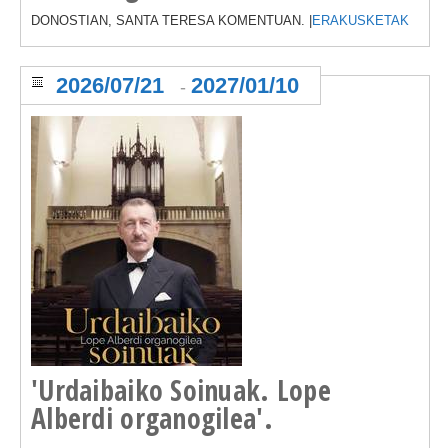
DONOSTIAN, SANTA TERESA KOMENTUAN. |
ERAKUSKETAK
2026/07/21
2027/01/10
-
'Urdaibaiko Soinuak. Lope
Alberdi organogilea'.