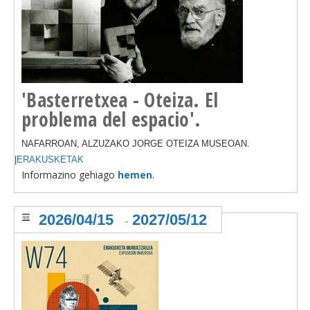
'Basterretxea - Oteiza. El
problema del espacio'.
NAFARROAN, ALZUZAKO JORGE OTEIZA MUSEOAN.
|
ERAKUSKETAK
Informazino gehiago
hemen
.
2026/04/15
2027/05/12
-