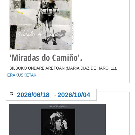
'Miradas do Camiño'.
BILBOKO ONDARE ARETOAN (MARÍA DÍAZ DE HARO, 11).
|
ERAKUSKETAK
2026/06/18
2026/10/04
-