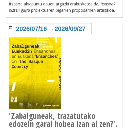
Itsasoa abiapuntu dauen argazki erakusketea da,
Itsasoak
pizten gaitu
proiektuaren bigarren proposamen artistikoa.
2026/07/16
2026/09/27
-
'Zabalguneak, trazatutako
edozein garai hobea izan al zen?'.