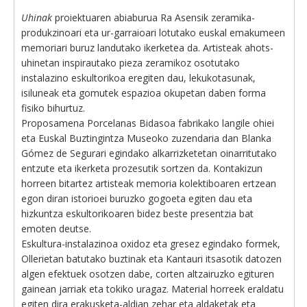
Uhinak
proiektuaren abiaburua Ra Asensik zeramika-
produkzinoari eta ur-garraioari lotutako euskal emakumeen
memoriari buruz landutako ikerketea da. Artisteak ahots-
uhinetan inspirautako pieza zeramikoz osotutako
instalazino eskultorikoa eregiten dau, lekukotasunak,
isiluneak eta gomutek espazioa okupetan daben forma
fisiko bihurtuz.
Proposamena Porcelanas Bidasoa fabrikako langile ohiei
eta Euskal Buztingintza Museoko zuzendaria dan Blanka
Gómez de Segurari egindako alkarrizketetan oinarritutako
entzute eta ikerketa prozesutik sortzen da. Kontakizun
horreen bitartez artisteak memoria kolektiboaren ertzean
egon diran istorioei buruzko gogoeta egiten dau eta
hizkuntza eskultorikoaren bidez beste presentzia bat
emoten deutse.
Eskultura-instalazinoa oxidoz eta gresez egindako formek,
Ollerietan batutako buztinak eta Kantauri itsasotik datozen
algen efektuek osotzen dabe, corten altzairuzko egituren
gainean jarriak eta tokiko uragaz. Material horreek eraldatu
egiten dira erakusketa-aldian zehar eta aldaketak eta