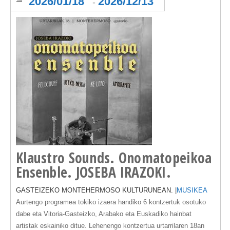
2026/01/18
2026/12/13
-
Klaustro Sounds. Onomatopeikoa
Ensenble. JOSEBA IRAZOKI.
GASTEIZEKO MONTEHERMOSO KULTURUNEAN. |
MUSIKEA
Aurtengo programea
tokiko izaera handiko 6 kontzertuk
osotuko
dabe eta Vitoria-Gasteizko, Arabako eta Euskadiko hainbat
artistak eskainiko ditue. Lehenengo kontzertua urtarrilaren 18an