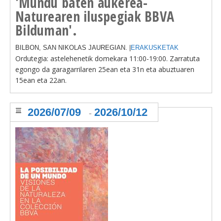
'Mundu baten aukerea-
Naturearen iluspegiak BBVA
Bilduman'.
BILBON, SAN NIKOLAS JAUREGIAN. |
ERAKUSKETAK
Ordutegia: astelehenetik domekara
11:00-19:00. Zarratuta
egongo da garagarrilaren 25ean eta 31n eta abuztuaren
15ean eta 22an.
2026/07/09
2026/10/12
-