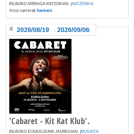
BILBOKO ARRIAGA ANTZOKIAN. |
ANTZERKIA
Erosi sarrerak
hemen
.
2026/08/19
2026/09/06
-
'Cabaret - Kit Kat Klub'.
BILBOKO EUSKALDUNA JAUREGIAN. |
MUSIKEA