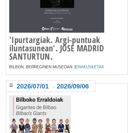
'Ipurtargiak. Argi-puntuak
iluntasunean'. JOSE MADRID
SANTURTUN.
BILBON, BERREGINEN MUSEOAN. |
ERAKUSKETAK
2026/07/01
2026/09/06
-