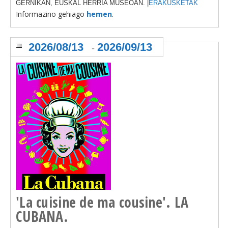
GERNIKAN, EUSKAL HERRIA MUSEOAN. |
ERAKUSKETAK
Informazino gehiago
hemen
.
2026/08/13
2026/09/13
-
'La cuisine de ma cousine'. LA
CUBANA.