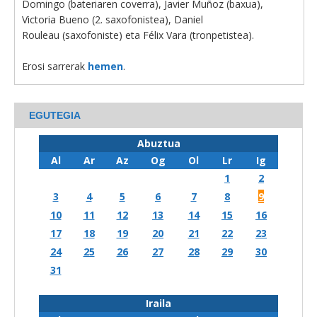
Domingo (bateriaren coverra), Javier Muñoz (baxua),
Victoria Bueno (2. saxofonistea), Daniel
Rouleau (saxofoniste) eta Félix Vara (tronpetistea).
Erosi sarrerak
hemen
.
EGUTEGIA
Abuztua
Al
Ar
Az
Og
Ol
Lr
Ig
1
2
3
4
5
6
7
8
9
10
11
12
13
14
15
16
17
18
19
20
21
22
23
24
25
26
27
28
29
30
31
Iraila