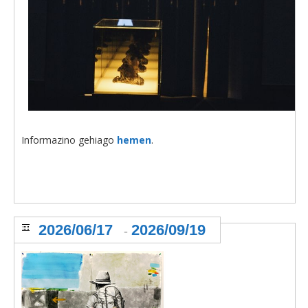
Informazino gehiago
hemen
.
2026/06/17
2026/09/19
-