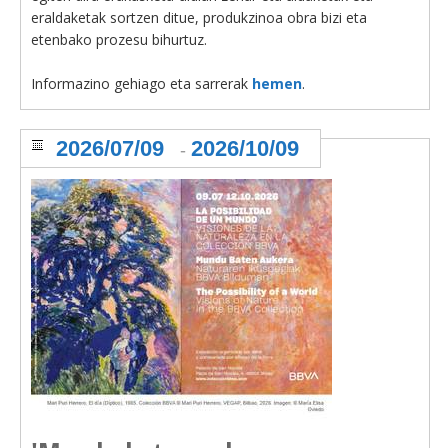
eraldaketak sortzen ditue, produkzinoa obra bizi eta
etenbako prozesu bihurtuz.
Informazino gehiago eta sarrerak
hemen
.
2026/07/09
2026/10/09
-