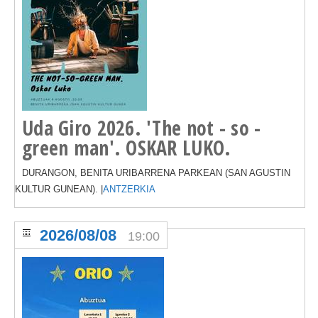
Uda Giro 2026. 'The not - so -
green man'. OSKAR LUKO.
DURANGON, BENITA URIBARRENA PARKEAN (SAN AGUSTIN
KULTUR GUNEAN). |
ANTZERKIA
2026/08/08
19:00