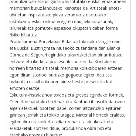
produkzinoari eta ur-garraioari lotutako euskal emakumeen
memoriari buruz landutako ikerketea da. Artisteak ahots-
uhinetan inspirautako pieza zeramikoz osotutako
instalazino eskultorikoa eregiten dau, lekukotasunak,
isiluneak eta gomutek espazioa okupetan daben forma
fisiko bihurtuz.
Proposamena Porcelanas Bidasoa fabrikako langile ohiei
eta Euskal Buztingintza Museoko zuzendaria dan Blanka
Gómez de Segurari egindako alkarrizketetan oinarritutako
entzute eta ikerketa prozesutik sortzen da. Kontakizun
horreen bitartez artisteak memoria kolektiboaren ertzean
egon diran istorioei buruzko gogoeta egiten dau eta
hizkuntza eskultorikoaren bidez beste presentzia bat
emoten deutse.
Eskultura-instalazinoa oxidoz eta gresez egindako formek,
Ollerietan batutako buztinak eta Kantauri itsasotik datozen
algen efektuek osotzen dabe, corten altzairuzko egituren
gainean jarriak eta tokiko uragaz. Material horreek eraldatu
egiten dira erakusketa-aldian zehar eta aldaketak eta
eraldaketak sortzen ditue, produkzinoa obra bizi eta
etenbako prozesu bihurtuz.