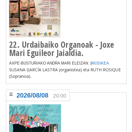
22. Urdaibaiko Organoak - Joxe
Mari Eguileor Jaialdia.
АXPE-BUSTURIAKO ANDRA MARI ELEIZAN. |
MUSIKEA
SUSANA GARCÍA LASTRA (organistea) eta RUTH ROSIQUE
(Sopranoa).
2026/08/08
20:00