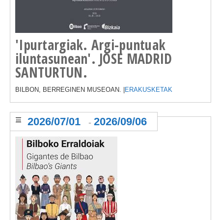
'Ipurtargiak. Argi-puntuak
iluntasunean'. JOSE MADRID
SANTURTUN.
BILBON, BERREGINEN MUSEOAN. |
ERAKUSKETAK
2026/07/01
2026/09/06
-