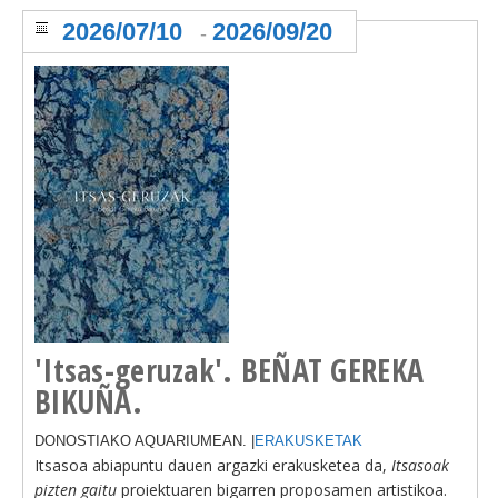
2026/07/10
2026/09/20
-
'Itsas-geruzak'. BEÑAT GEREKA
BIKUÑA.
DONOSTIAKO AQUARIUMEAN. |
ERAKUSKETAK
Itsasoa abiapuntu dauen argazki erakusketea da,
Itsasoak
pizten gaitu
proiektuaren bigarren proposamen artistikoa.