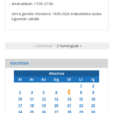
Arratsaldean: 17:00-21:00.
Gerra garaiko literatura: 1936-2026
erakusketea azoka
egunetan zabalik.
‹‹ Aurrekoak
1
2
Hurrengoak ››
EGUTEGIA
Abuztua
Al
Ar
Az
Og
Ol
Lr
Ig
1
2
3
4
5
6
7
8
9
10
11
12
13
14
15
16
17
18
19
20
21
22
23
24
25
26
27
28
29
30