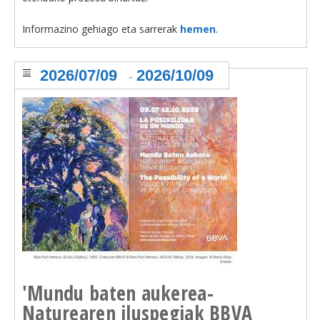
Informazino gehiago eta sarrerak
hemen
.
2026/07/09
2026/10/09
-
'Mundu baten aukerea-
Naturearen iluspegiak BBVA