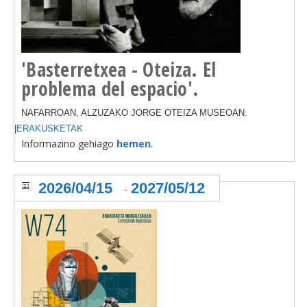
'Basterretxea - Oteiza. El
problema del espacio'.
NAFARROAN, ALZUZAKO JORGE OTEIZA MUSEOAN.
|
ERAKUSKETAK
Informazino gehiago
hemen
.
2026/04/15
2027/05/12
-