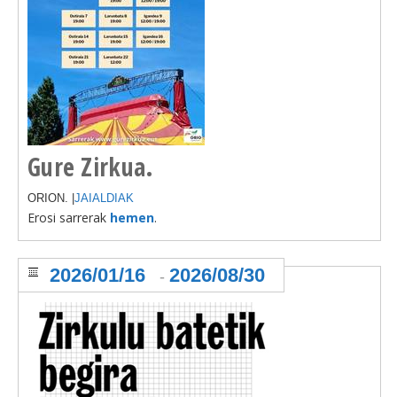
Gure Zirkua.
ORION. |
JAIALDIAK
Erosi sarrerak
hemen
.
2026/01/16
2026/08/30
-