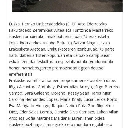
Euskal Herriko Unibersidadeko (EHU) Arte Ederretako
Fakultadeko Zeramikea: Artea eta Funtzinoa Masterreko
ikasleen amaierako lanak batzen dituan
15
erakusketa
kolektiboa aurkeztu dabe Bizkaiko Batzar Nagusietako
Erakusketa Aretoan. Erakusketearen izenburuak,
15
parte
hartu daben artisten kopuruari eta Leioako campusean
eskaintzen dan eskulturan espezializautako graduondoko
honen hamabosgarren promozinoari egiten deutse
erreferentzia.
Erakusketea artista honeen proposamenek osotzen dabe:
Iñigo Alcantara Gurtubay, Esther Alías Arroyo, Iñigo Barreiro
Campo, Sara Galeano Moreno, Kasey Sean Harris Mier,
Carolina Hernandes Lopes, María Knafl, Lucía Leirós Porto,
Eva Mangado Hidalgo, Raquel Nebra Ruiz, Zoe Riquelme
Diez, Eder Salas Lermo, Daniela Silva Carriazo, Luken Villan
Arco eta Sofía Martínez Maidana. Euren lanen bidez,
ikusleek buztinagaz lan egiteko eta mundura egokitzeko