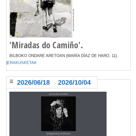
'Miradas do Camiño'.
BILBOKO ONDARE ARETOAN (MARÍA DÍAZ DE HARO, 11).
|
ERAKUSKETAK
2026/06/18
2026/10/04
-