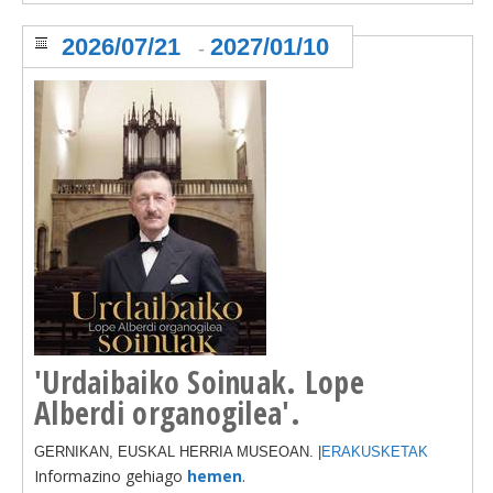
2026/07/21
2027/01/10
-
'Urdaibaiko Soinuak. Lope
Alberdi organogilea'.
GERNIKAN, EUSKAL HERRIA MUSEOAN. |
ERAKUSKETAK
Informazino gehiago
hemen
.