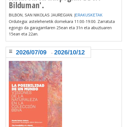
Bilduman'.
BILBON, SAN NIKOLAS JAUREGIAN. |
ERAKUSKETAK
Ordutegia: astelehenetik domekara
11:00-19:00. Zarratuta
egongo da garagarrilaren 25ean eta 31n eta abuztuaren
15ean eta 22an.
2026/07/09
2026/10/12
-