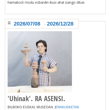
hamabost modu ezbardin ikusi ahal izango ditue.
2026/07/08
2026/12/28
-
'Uhinak'. RA ASENSI.
BILBOKO EUSKAL MUSEOAN. |
ERAKUSKETAK