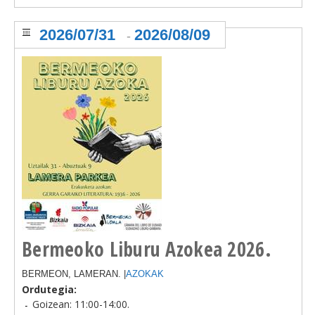
2026/07/31
2026/08/09
-
Bermeoko Liburu Azokea 2026.
BERMEON, LAMERAN. |
AZOKAK
Ordutegia:
Goizean: 11:00-14:00.