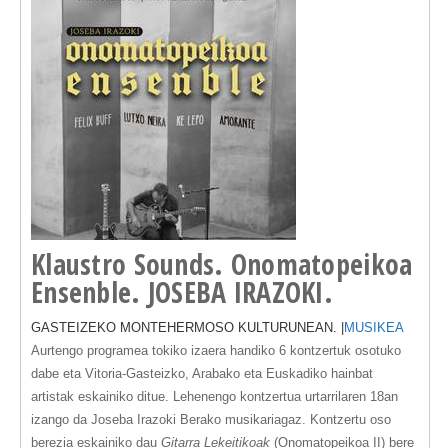
Klaustro Sounds. Onomatopeikoa
Ensenble. JOSEBA IRAZOKI.
GASTEIZEKO MONTEHERMOSO KULTURUNEAN. |
MUSIKEA
Aurtengo programea
tokiko izaera handiko 6 kontzertuk
osotuko
dabe eta Vitoria-Gasteizko, Arabako eta Euskadiko hainbat
artistak eskainiko ditue. Lehenengo kontzertua urtarrilaren 18an
izango da J
oseba Irazoki
Berako musikariagaz. Kontzertu oso
berezia eskainiko dau
Gitarra Lekeitikoak
(Onomatopeikoa II)
bere