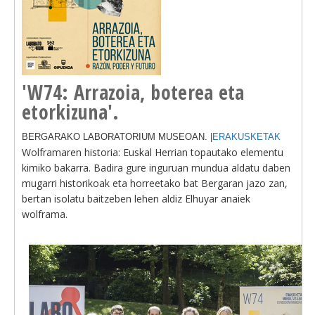
'W74: Arrazoia, boterea eta
etorkizuna'.
BERGARAKO LABORATORIUM MUSEOAN. |
ERAKUSKETAK
Wolframaren historia: Euskal Herrian topautako elementu
kimiko bakarra. Badira gure inguruan mundua aldatu daben
mugarri historikoak eta horreetako bat Bergaran jazo zan,
bertan isolatu baitzeben lehen aldiz Elhuyar anaiek
wolframa.