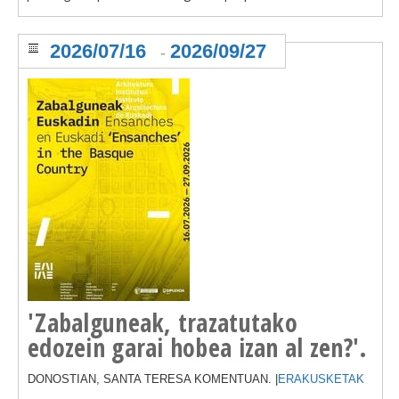
2026/07/16
2026/09/27
-
'Zabalguneak, trazatutako
edozein garai hobea izan al zen?'.
DONOSTIAN, SANTA TERESA KOMENTUAN. |
ERAKUSKETAK