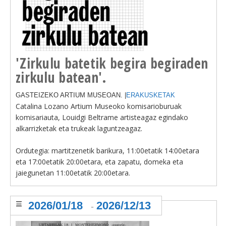
'Zirkulu batetik begira begiraden
zirkulu batean'.
GASTEIZEKO ARTIUM MUSEOAN. |
ERAKUSKETAK
Catalina Lozano Artium Museoko komisarioburuak
komisariauta, Louidgi Beltrame artisteagaz egindako
alkarrizketak eta trukeak laguntzeagaz.
Ordutegia: martitzenetik barikura, 11:00etatik 14:00etara
eta 17:00etatik 20:00etara, eta zapatu, domeka eta
jaiegunetan 11:00etatik 20:00etara.
2026/01/18
2026/12/13
-