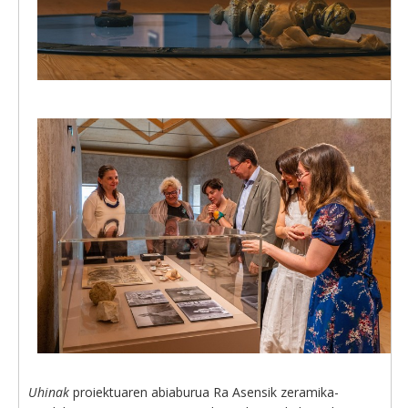
Uhinak
proiektuaren abiaburua Ra Asensik zeramika-