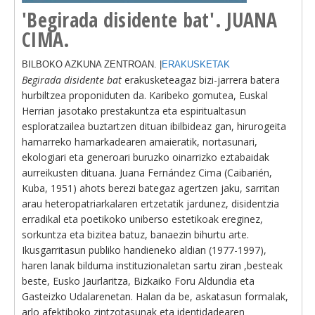
'Begirada disidente bat'. JUANA
CIMA.
BILBOKO AZKUNA ZENTROAN. |
ERAKUSKETAK
Begirada disidente bat
erakusketeagaz bizi-jarrera batera
hurbiltzea proponiduten da. Karibeko gomutea, Euskal
Herrian jasotako prestakuntza eta espiritualtasun
esploratzailea buztartzen dituan ibilbideaz gan, hirurogeita
hamarreko hamarkadearen amaieratik, nortasunari,
ekologiari eta generoari buruzko oinarrizko eztabaidak
aurreikusten dituana. Juana Fernández Cima (Caibarién,
Kuba, 1951) ahots berezi bategaz agertzen jaku, sarritan
arau heteropatriarkalaren ertzetatik jardunez, disidentzia
erradikal eta poetikoko uniberso estetikoak ereginez,
sorkuntza eta bizitea batuz, banaezin bihurtu arte.
Ikusgarritasun publiko handieneko aldian (1977-1997),
haren lanak bilduma instituzionaletan sartu ziran ,besteak
beste, Eusko Jaurlaritza, Bizkaiko Foru Aldundia eta
Gasteizko Udalarenetan. Halan da be, askatasun formalak,
arlo afektiboko zintzotasunak eta identidadearen