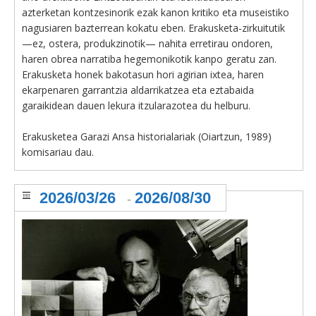
azterketan kontzesinorik ezak kanon kritiko eta museistiko
nagusiaren bazterrean kokatu eben. Erakusketa-zirkuitutik
—ez, ostera, produkzinotik— nahita erretirau ondoren,
haren obrea narratiba hegemonikotik kanpo geratu zan.
Erakusketa honek bakotasun hori agirian ixtea, haren
ekarpenaren garrantzia aldarrikatzea eta eztabaida
garaikidean dauen lekura itzularazotea du helburu.
Erakusketea Garazi Ansa historialariak (Oiartzun, 1989)
komisariau dau.
2026/03/26
2026/08/30
-