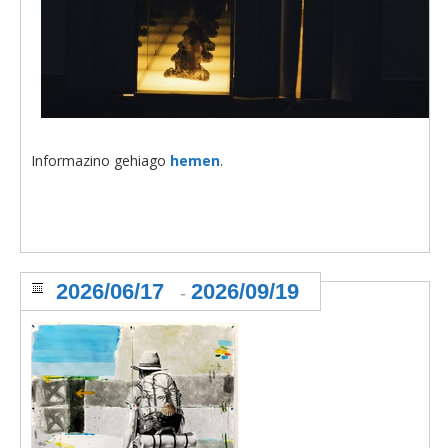
Informazino gehiago
hemen
.
2026/06/17
2026/09/19
-