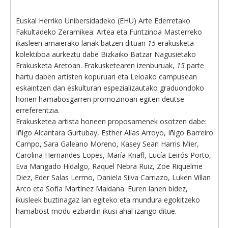
Euskal Herriko Unibersidadeko (EHU) Arte Ederretako
Fakultadeko Zeramikea: Artea eta Funtzinoa Masterreko
ikasleen amaierako lanak batzen dituan
15
erakusketa
kolektiboa aurkeztu dabe Bizkaiko Batzar Nagusietako
Erakusketa Aretoan. Erakusketearen izenburuak,
15
parte
hartu daben artisten kopuruari eta Leioako campusean
eskaintzen dan eskulturan espezializautako graduondoko
honen hamabosgarren promozinoari egiten deutse
erreferentzia.
Erakusketea artista honeen proposamenek osotzen dabe:
Iñigo Alcantara Gurtubay, Esther Alías Arroyo, Iñigo Barreiro
Campo, Sara Galeano Moreno, Kasey Sean Harris Mier,
Carolina Hernandes Lopes, María Knafl, Lucía Leirós Porto,
Eva Mangado Hidalgo, Raquel Nebra Ruiz, Zoe Riquelme
Diez, Eder Salas Lermo, Daniela Silva Carriazo, Luken Villan
Arco eta Sofía Martínez Maidana. Euren lanen bidez,
ikusleek buztinagaz lan egiteko eta mundura egokitzeko
hamabost modu ezbardin ikusi ahal izango ditue.