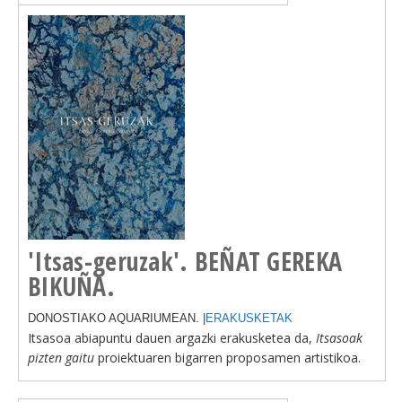
'Itsas-geruzak'. BEÑAT GEREKA
BIKUÑA.
DONOSTIAKO AQUARIUMEAN. |
ERAKUSKETAK
Itsasoa abiapuntu dauen argazki erakusketea da,
Itsasoak
pizten gaitu
proiektuaren bigarren proposamen artistikoa.