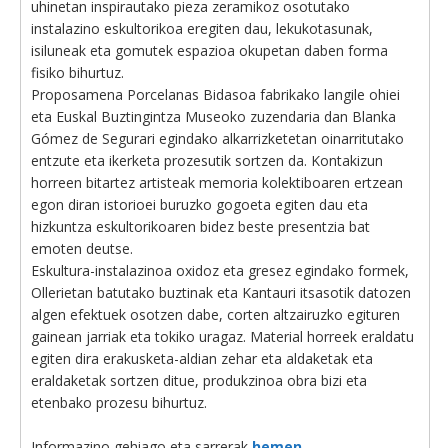
uhinetan inspirautako pieza zeramikoz osotutako
instalazino eskultorikoa eregiten dau, lekukotasunak,
isiluneak eta gomutek espazioa okupetan daben forma
fisiko bihurtuz.
Proposamena Porcelanas Bidasoa fabrikako langile ohiei
eta Euskal Buztingintza Museoko zuzendaria dan Blanka
Gómez de Segurari egindako alkarrizketetan oinarritutako
entzute eta ikerketa prozesutik sortzen da. Kontakizun
horreen bitartez artisteak memoria kolektiboaren ertzean
egon diran istorioei buruzko gogoeta egiten dau eta
hizkuntza eskultorikoaren bidez beste presentzia bat
emoten deutse.
Eskultura-instalazinoa oxidoz eta gresez egindako formek,
Ollerietan batutako buztinak eta Kantauri itsasotik datozen
algen efektuek osotzen dabe, corten altzairuzko egituren
gainean jarriak eta tokiko uragaz. Material horreek eraldatu
egiten dira erakusketa-aldian zehar eta aldaketak eta
eraldaketak sortzen ditue, produkzinoa obra bizi eta
etenbako prozesu bihurtuz.
Informazino gehiago eta sarrerak
hemen
.