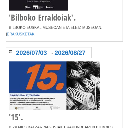
'Bilboko Erraldoiak'.
BILBOKO EUSKAL MUSEOAN ETA ELEIZ MUSEOAN.
|
ERAKUSKETAK
2026/07/03
2026/08/27
-
'15'.
BIZKAIKO BATZAR NAGUSIAK ERAKUNDEAREN BILBOKO