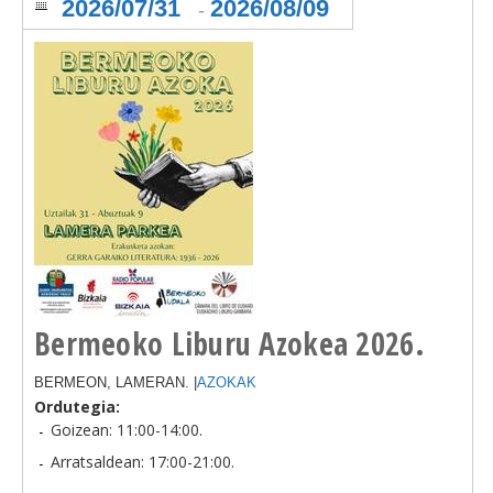
2026/07/31
2026/08/09
-
Bermeoko Liburu Azokea 2026.
BERMEON, LAMERAN. |
AZOKAK
Ordutegia:
Goizean: 11:00-14:00.
Arratsaldean: 17:00-21:00.