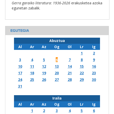
Gerra garaiko literatura: 1936-2026
erakusketea azoka
egunetan zabalik.
EGUTEGIA
Abuztua
Al
Ar
Az
Og
Ol
Lr
Ig
1
2
3
4
5
6
7
8
9
10
11
12
13
14
15
16
17
18
19
20
21
22
23
24
25
26
27
28
29
30
31
Iraila
Al
Ar
Az
Og
Ol
Lr
Ig
1
2
3
4
5
6