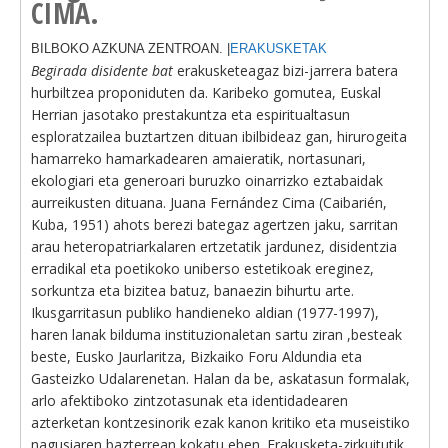
CIMA.
BILBOKO AZKUNA ZENTROAN. |
ERAKUSKETAK
Begirada disidente bat
erakusketeagaz bizi-jarrera batera
hurbiltzea proponiduten da. Karibeko gomutea, Euskal
Herrian jasotako prestakuntza eta espiritualtasun
esploratzailea buztartzen dituan ibilbideaz gan, hirurogeita
hamarreko hamarkadearen amaieratik, nortasunari,
ekologiari eta generoari buruzko oinarrizko eztabaidak
aurreikusten dituana. Juana Fernández Cima (Caibarién,
Kuba, 1951) ahots berezi bategaz agertzen jaku, sarritan
arau heteropatriarkalaren ertzetatik jardunez, disidentzia
erradikal eta poetikoko uniberso estetikoak ereginez,
sorkuntza eta bizitea batuz, banaezin bihurtu arte.
Ikusgarritasun publiko handieneko aldian (1977-1997),
haren lanak bilduma instituzionaletan sartu ziran ,besteak
beste, Eusko Jaurlaritza, Bizkaiko Foru Aldundia eta
Gasteizko Udalarenetan. Halan da be, askatasun formalak,
arlo afektiboko zintzotasunak eta identidadearen
azterketan kontzesinorik ezak kanon kritiko eta museistiko
nagusiaren bazterrean kokatu eben. Erakusketa-zirkuitutik