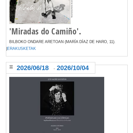
'Miradas do Camiño'.
BILBOKO ONDARE ARETOAN (MARÍA DÍAZ DE HARO, 11).
|
ERAKUSKETAK
2026/06/18
2026/10/04
-