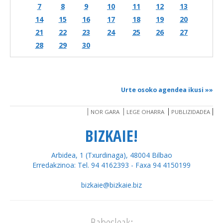
7
8
9
10
11
12
13
14
15
16
17
18
19
20
21
22
23
24
25
26
27
28
29
30
Urte osoko agendea ikusi
»»
NOR GARA
LEGE OHARRA
PUBLIZIDADEA
BIZKAIE!
Arbidea, 1 (Txurdinaga), 48004 Bilbao
Erredakzinoa: Tel. 94 4162393 - Faxa 94 4150199
bizkaie@bizkaie.biz
Babesleak: