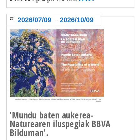
2026/07/09
2026/10/09
-
'Mundu baten aukerea-
Naturearen iluspegiak BBVA
Bilduman'.