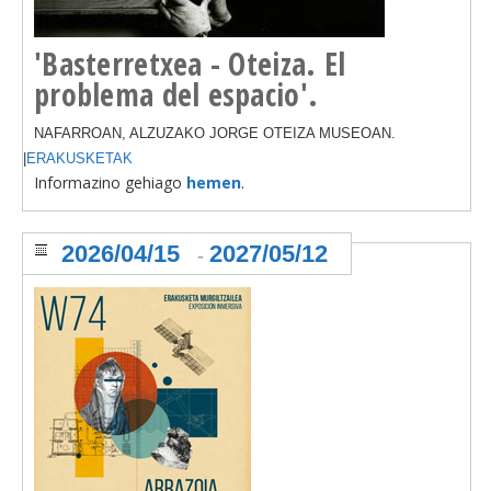
'Basterretxea - Oteiza. El
problema del espacio'.
NAFARROAN, ALZUZAKO JORGE OTEIZA MUSEOAN.
|
ERAKUSKETAK
Informazino gehiago
hemen
.
2026/04/15
2027/05/12
-