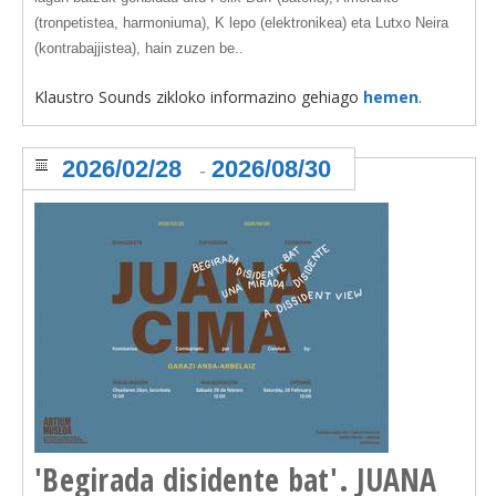
(tronpetistea, harmoniuma), K lepo (elektronikea) eta Lutxo Neira
(kontrabajjistea), hain zuzen be..
Klaustro Sounds zikloko informazino gehiago
hemen
.
2026/02/28
2026/08/30
-
'Begirada disidente bat'. JUANA