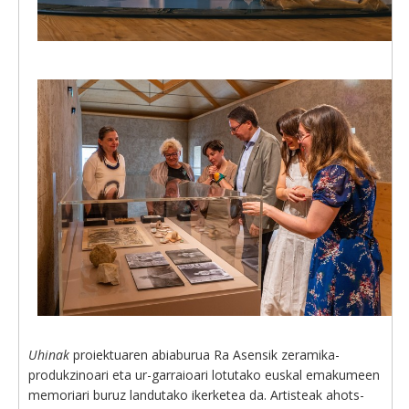
Uhinak
proiektuaren abiaburua Ra Asensik zeramika-
produkzinoari eta ur-garraioari lotutako euskal emakumeen
memoriari buruz landutako ikerketea da. Artisteak ahots-