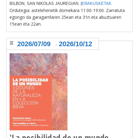
BILBON, SAN NIKOLAS JAUREGIAN. |
ERAKUSKETAK
Ordutegia: astelehenetik domekara
11:00-19:00. Zarratuta
egongo da garagarrilaren 25ean eta 31n eta abuztuaren
15ean eta 22an.
2026/07/09
2026/10/12
-
'La posibilidad de un mundo.