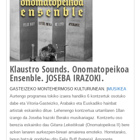
Klaustro Sounds. Onomatopeikoa
Ensenble. JOSEBA IRAZOKI.
GASTEIZEKO MONTEHERMOSO KULTURUNEAN. |
MUSIKEA
Aurtengo programea
tokiko izaera handiko 6 kontzertuk
osotuko
dabe eta Vitoria-Gasteizko, Arabako eta Euskadiko hainbat
artistak eskainiko ditue. Lehenengo kontzertua urtarrilaren 18an
izango da J
oseba Irazoki
Berako musikariagaz. Kontzertu oso
berezia eskainiko dau
Gitarra Lekeitikoak
(Onomatopeikoa II)
bere
azken lanaren aurkezpen-bireari amaierea emoteko. Horretarako,
lagun batzuk gonbidau ditu Felix Buff (bateria), Amorante