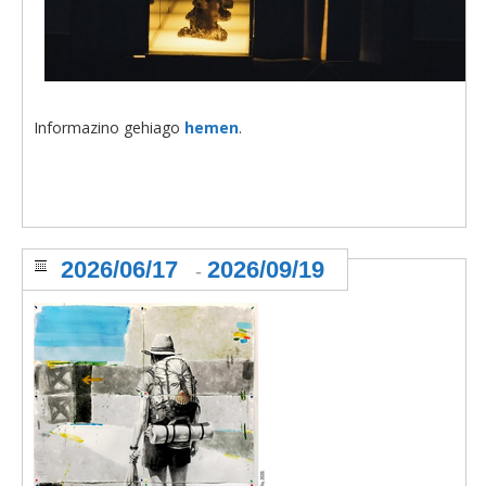
Informazino gehiago
hemen
.
2026/06/17
2026/09/19
-