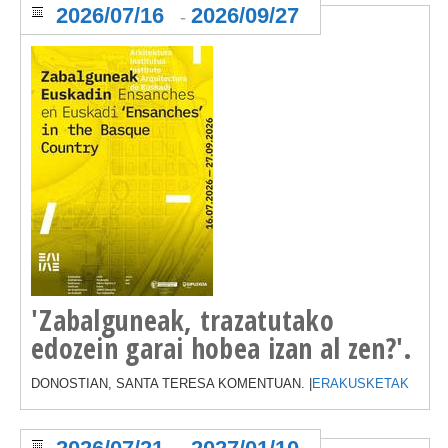
2026/07/16
2026/09/27
-
'Zabalguneak, trazatutako
edozein garai hobea izan al zen?'.
DONOSTIAN, SANTA TERESA KOMENTUAN. |
ERAKUSKETAK