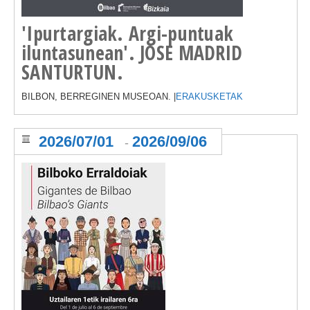
'Ipurtargiak. Argi-puntuak
iluntasunean'. JOSE MADRID
SANTURTUN.
BILBON, BERREGINEN MUSEOAN. |
ERAKUSKETAK
2026/07/01
2026/09/06
-