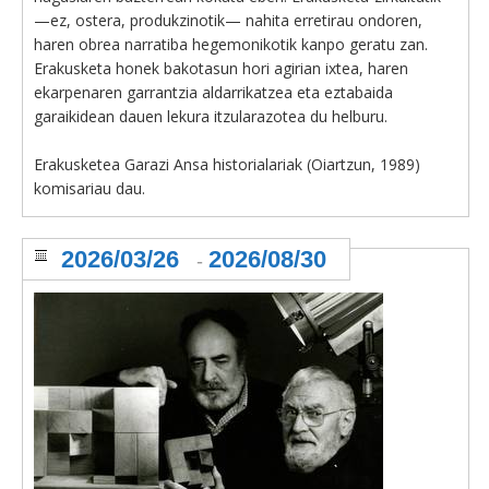
—ez, ostera, produkzinotik— nahita erretirau ondoren,
haren obrea narratiba hegemonikotik kanpo geratu zan.
Erakusketa honek bakotasun hori agirian ixtea, haren
ekarpenaren garrantzia aldarrikatzea eta eztabaida
garaikidean dauen lekura itzularazotea du helburu.
Erakusketea Garazi Ansa historialariak (Oiartzun, 1989)
komisariau dau.
2026/03/26
2026/08/30
-