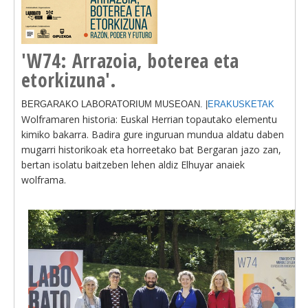
'W74: Arrazoia, boterea eta
etorkizuna'.
BERGARAKO LABORATORIUM MUSEOAN. |
ERAKUSKETAK
Wolframaren historia: Euskal Herrian topautako elementu
kimiko bakarra. Badira gure inguruan mundua aldatu daben
mugarri historikoak eta horreetako bat Bergaran jazo zan,
bertan isolatu baitzeben lehen aldiz Elhuyar anaiek
wolframa.