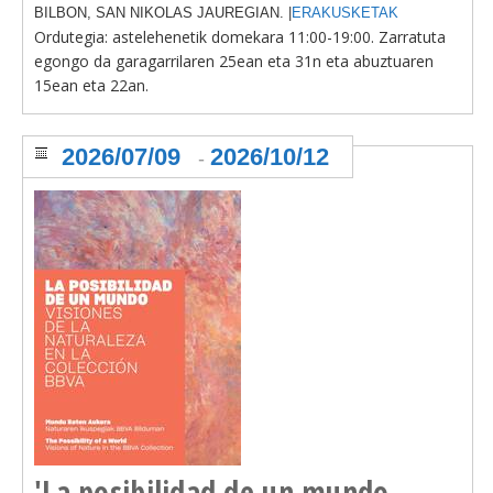
BILBON, SAN NIKOLAS JAUREGIAN. |
ERAKUSKETAK
Ordutegia: astelehenetik domekara
11:00-19:00. Zarratuta
egongo da garagarrilaren 25ean eta 31n eta abuztuaren
15ean eta 22an.
2026/07/09
2026/10/12
-
'La posibilidad de un mundo.