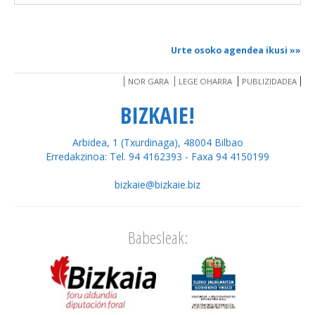
Urte osoko agendea ikusi
»»
NOR GARA
LEGE OHARRA
PUBLIZIDADEA
BIZKAIE!
Arbidea, 1 (Txurdinaga), 48004 Bilbao
Erredakzinoa: Tel. 94 4162393 - Faxa 94 4150199
bizkaie@bizkaie.biz
Babesleak: