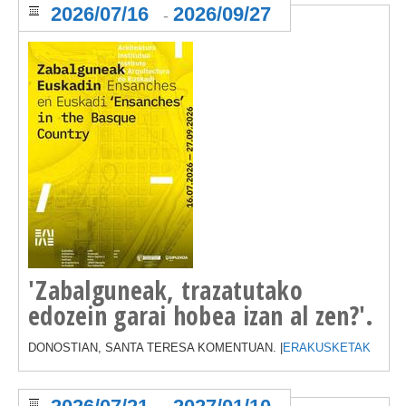
2026/07/16
2026/09/27
-
'Zabalguneak, trazatutako
edozein garai hobea izan al zen?'.
DONOSTIAN, SANTA TERESA KOMENTUAN. |
ERAKUSKETAK