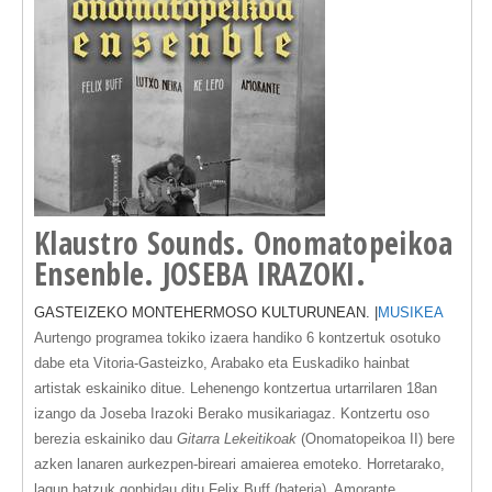
Klaustro Sounds. Onomatopeikoa
Ensenble. JOSEBA IRAZOKI.
GASTEIZEKO MONTEHERMOSO KULTURUNEAN. |
MUSIKEA
Aurtengo programea
tokiko izaera handiko 6 kontzertuk
osotuko
dabe eta Vitoria-Gasteizko, Arabako eta Euskadiko hainbat
artistak eskainiko ditue. Lehenengo kontzertua urtarrilaren 18an
izango da J
oseba Irazoki
Berako musikariagaz. Kontzertu oso
berezia eskainiko dau
Gitarra Lekeitikoak
(Onomatopeikoa II)
bere
azken lanaren aurkezpen-bireari amaierea emoteko. Horretarako,
lagun batzuk gonbidau ditu Felix Buff (bateria), Amorante