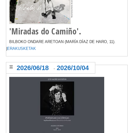
'Miradas do Camiño'.
BILBOKO ONDARE ARETOAN (MARÍA DÍAZ DE HARO, 11).
|
ERAKUSKETAK
2026/06/18
2026/10/04
-