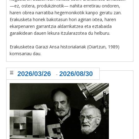
—ez, ostera, produkzinotik— nahita erretirau ondoren,
haren obrea narratiba hegemonikotik kanpo geratu zan.
Erakusketa honek bakotasun hori agirian ixtea, haren
ekarpenaren garrantzia aldarrikatzea eta eztabaida
garaikidean dauen lekura itzularazotea du helburu.
Erakusketea Garazi Ansa historialariak (Oiartzun, 1989)
komisariau dau.
2026/03/26
2026/08/30
-