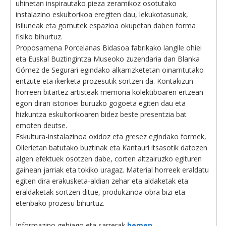
uhinetan inspirautako pieza zeramikoz osotutako
instalazino eskultorikoa eregiten dau, lekukotasunak,
isiluneak eta gomutek espazioa okupetan daben forma
fisiko bihurtuz.
Proposamena Porcelanas Bidasoa fabrikako langile ohiei
eta Euskal Buztingintza Museoko zuzendaria dan Blanka
Gómez de Segurari egindako alkarrizketetan oinarritutako
entzute eta ikerketa prozesutik sortzen da. Kontakizun
horreen bitartez artisteak memoria kolektiboaren ertzean
egon diran istorioei buruzko gogoeta egiten dau eta
hizkuntza eskultorikoaren bidez beste presentzia bat
emoten deutse.
Eskultura-instalazinoa oxidoz eta gresez egindako formek,
Ollerietan batutako buztinak eta Kantauri itsasotik datozen
algen efektuek osotzen dabe, corten altzairuzko egituren
gainean jarriak eta tokiko uragaz. Material horreek eraldatu
egiten dira erakusketa-aldian zehar eta aldaketak eta
eraldaketak sortzen ditue, produkzinoa obra bizi eta
etenbako prozesu bihurtuz.
Informazino gehiago eta sarrerak
hemen
.