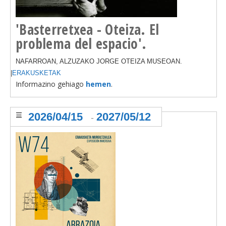
'Basterretxea - Oteiza. El
problema del espacio'.
NAFARROAN, ALZUZAKO JORGE OTEIZA MUSEOAN.
|
ERAKUSKETAK
Informazino gehiago
hemen
.
2026/04/15
2027/05/12
-