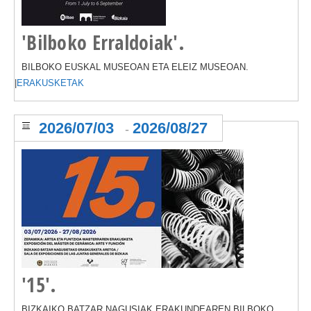
'Bilboko Erraldoiak'.
BILBOKO EUSKAL MUSEOAN ETA ELEIZ MUSEOAN.
|
ERAKUSKETAK
2026/07/03
2026/08/27
-
'15'.
BIZKAIKO BATZAR NAGUSIAK ERAKUNDEAREN BILBOKO