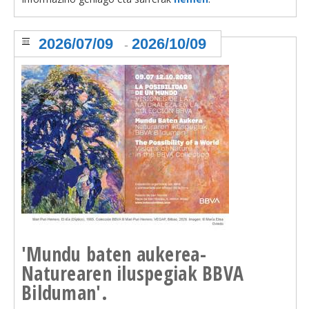
2026/07/09
2026/10/09
-
'Mundu baten aukerea-
Naturearen iluspegiak BBVA
Bilduman'.