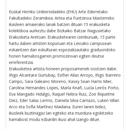
Euskal Herriko Unibersidadeko (EHU) Arte Ederretako
Fakultadeko Zeramikea: Artea eta Funtzinoa Masterreko
ikasleen amaierako lanak batzen dituan
15
erakusketa
kolektiboa aurkeztu dabe Bizkaiko Batzar Nagusietako
Erakusketa Aretoan. Erakusketearen izenburuak,
15
parte
hartu daben artisten kopuruari eta Leioako campusean
eskaintzen dan eskulturan espezializautako graduondoko
honen hamabosgarren promozinoari egiten deutse
erreferentzia.
Erakusketea artista honeen proposamenek osotzen dabe:
Iñigo Alcantara Gurtubay, Esther Alías Arroyo, Iñigo Barreiro
Campo, Sara Galeano Moreno, Kasey Sean Harris Mier,
Carolina Hernandes Lopes, María Knafl, Lucía Leirós Porto,
Eva Mangado Hidalgo, Raquel Nebra Ruiz, Zoe Riquelme
Diez, Eder Salas Lermo, Daniela Silva Carriazo, Luken Villan
Arco eta Sofía Martínez Maidana. Euren lanen bidez,
ikusleek buztinagaz lan egiteko eta mundura egokitzeko
hamabost modu ezbardin ikusi ahal izango ditue.