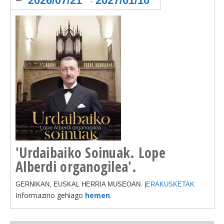
2026/07/21
2027/01/10
-
'Urdaibaiko Soinuak. Lope
Alberdi organogilea'.
GERNIKAN, EUSKAL HERRIA MUSEOAN. |
ERAKUSKETAK
Informazino gehiago
hemen
.