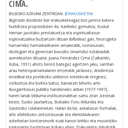
CIMA.
BILBOKO AZKUNA ZENTROAN. |
ERAKUSKETAK
Begirada disidente bat
erakusketeagaz bizi-jarrera batera
hurbiltzea proponiduten da. Karibeko gomutea, Euskal
Herrian jasotako prestakuntza eta espiritualtasun
esploratzailea buztartzen dituan ibilbideaz gan, hirurogeita
hamarreko hamarkadearen amaieratik, nortasunari,
ekologiari eta generoari buruzko oinarrizko eztabaidak
aurreikusten dituana. Juana Fernández Cima (Caibarién,
Kuba, 1951) ahots berezi bategaz agertzen jaku, sarritan
arau heteropatriarkalaren ertzetatik jardunez, disidentzia
erradikal eta poetikoko uniberso estetikoak ereginez,
sorkuntza eta bizitea batuz, banaezin bihurtu arte.
Ikusgarritasun publiko handieneko aldian (1977-1997),
haren lanak bilduma instituzionaletan sartu ziran ,besteak
beste, Eusko Jaurlaritza, Bizkaiko Foru Aldundia eta
Gasteizko Udalarenetan. Halan da be, askatasun formalak,
arlo afektiboko zintzotasunak eta identidadearen
azterketan kontzesinorik ezak kanon kritiko eta museistiko
nagusiaren bazterrean kokatu eben. Erakusketa-zirkuitutik