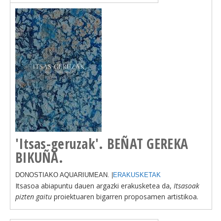
'Itsas-geruzak'. BEÑAT GEREKA
BIKUÑA.
DONOSTIAKO AQUARIUMEAN. |
ERAKUSKETAK
Itsasoa abiapuntu dauen argazki erakusketea da,
Itsasoak
pizten gaitu
proiektuaren bigarren proposamen artistikoa.