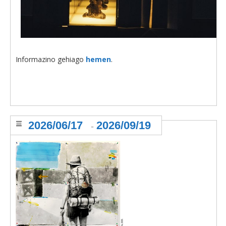
Informazino gehiago
hemen
.
2026/06/17
2026/09/19
-