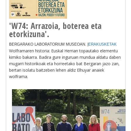
'W74: Arrazoia, boterea eta
etorkizuna'.
BERGARAKO LABORATORIUM MUSEOAN. |
ERAKUSKETAK
Wolframaren historia: Euskal Herrian topautako elementu
kimiko bakarra. Badira gure inguruan mundua aldatu daben
mugarri historikoak eta horreetako bat Bergaran jazo zan,
bertan isolatu baitzeben lehen aldiz Elhuyar anaiek
wolframa.