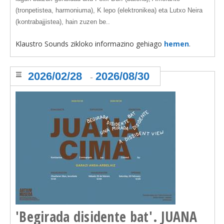
(tronpetistea, harmoniuma), K lepo (elektronikea) eta Lutxo Neira
(kontrabajjistea), hain zuzen be..
Klaustro Sounds zikloko informazino gehiago
hemen
.
2026/02/28
2026/08/30
-
'Begirada disidente bat'. JUANA