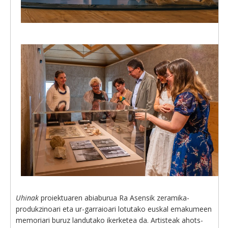
Uhinak
proiektuaren abiaburua Ra Asensik zeramika-
produkzinoari eta ur-garraioari lotutako euskal emakumeen
memoriari buruz landutako ikerketea da. Artisteak ahots-