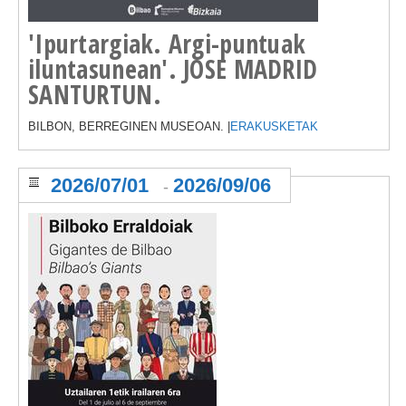
'Ipurtargiak. Argi-puntuak
iluntasunean'. JOSE MADRID
SANTURTUN.
BILBON, BERREGINEN MUSEOAN. |
ERAKUSKETAK
2026/07/01
2026/09/06
-