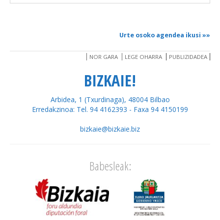
Urte osoko agendea ikusi
»»
NOR GARA
LEGE OHARRA
PUBLIZIDADEA
BIZKAIE!
Arbidea, 1 (Txurdinaga), 48004 Bilbao
Erredakzinoa: Tel. 94 4162393 - Faxa 94 4150199
bizkaie@bizkaie.biz
Babesleak: