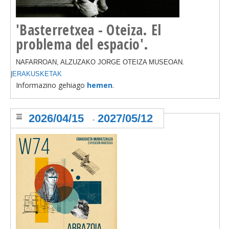
'Basterretxea - Oteiza. El
problema del espacio'.
NAFARROAN, ALZUZAKO JORGE OTEIZA MUSEOAN.
|
ERAKUSKETAK
Informazino gehiago
hemen
.
2026/04/15
2027/05/12
-