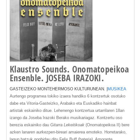
Klaustro Sounds. Onomatopeikoa
Ensenble. JOSEBA IRAZOKI.
GASTEIZEKO MONTEHERMOSO KULTURUNEAN. |
MUSIKEA
Aurtengo programea
tokiko izaera handiko 6 kontzertuk
osotuko
dabe eta Vitoria-Gasteizko, Arabako eta Euskadiko hainbat
artistak eskainiko ditue. Lehenengo kontzertua urtarrilaren 18an
izango da J
oseba Irazoki
Berako musikariagaz. Kontzertu oso
berezia eskainiko dau
Gitarra Lekeitikoak
(Onomatopeikoa II)
bere
azken lanaren aurkezpen-bireari amaierea emoteko. Horretarako,
lagun batzuk gonbidau ditu Felix Buff (bateria), Amorante