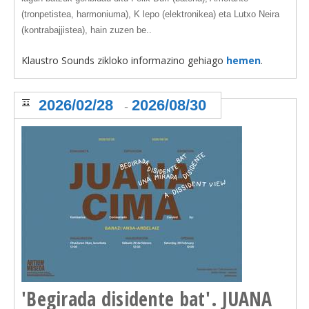
(tronpetistea, harmoniuma), K lepo (elektronikea) eta Lutxo Neira
(kontrabajjistea), hain zuzen be..
Klaustro Sounds zikloko informazino gehiago
hemen
.
2026/02/28
2026/08/30
-
'Begirada disidente bat'. JUANA