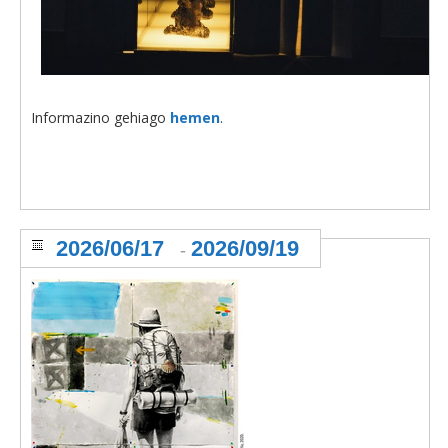
Informazino gehiago
hemen
.
2026/06/17
2026/09/19
-