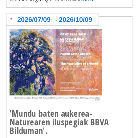
2026/07/09
2026/10/09
-
'Mundu baten aukerea-
Naturearen iluspegiak BBVA
Bilduman'.