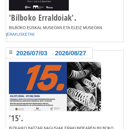
'Bilboko Erraldoiak'.
BILBOKO EUSKAL MUSEOAN ETA ELEIZ MUSEOAN.
|
ERAKUSKETAK
2026/07/03
2026/08/27
-
'15'.
BIZKAIKO BATZAR NAGUSIAK ERAKUNDEAREN BILBOKO