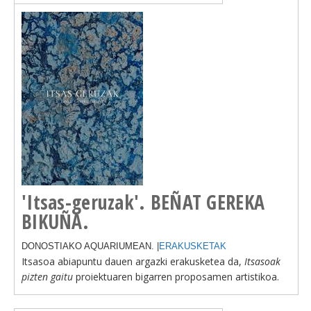
'Itsas-geruzak'. BEÑAT GEREKA
BIKUÑA.
DONOSTIAKO AQUARIUMEAN. |
ERAKUSKETAK
Itsasoa abiapuntu dauen argazki erakusketea da,
Itsasoak
pizten gaitu
proiektuaren bigarren proposamen artistikoa.