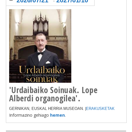
2026/07/21
2027/01/10
-
'Urdaibaiko Soinuak. Lope
Alberdi organogilea'.
GERNIKAN, EUSKAL HERRIA MUSEOAN. |
ERAKUSKETAK
Informazino gehiago
hemen
.