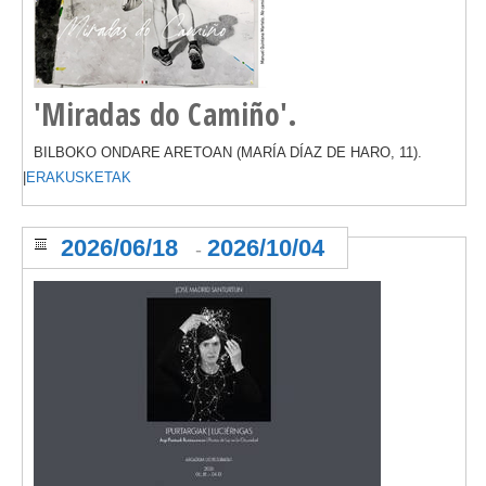
'Miradas do Camiño'.
BILBOKO ONDARE ARETOAN (MARÍA DÍAZ DE HARO, 11).
|
ERAKUSKETAK
2026/06/18
2026/10/04
-