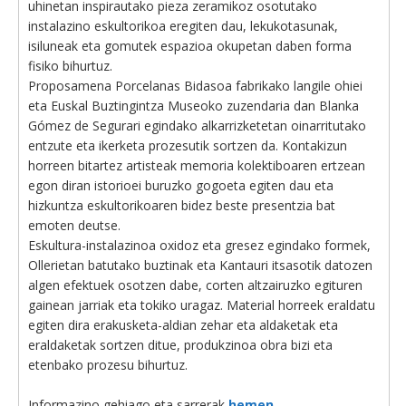
uhinetan inspirautako pieza zeramikoz osotutako
instalazino eskultorikoa eregiten dau, lekukotasunak,
isiluneak eta gomutek espazioa okupetan daben forma
fisiko bihurtuz.
Proposamena Porcelanas Bidasoa fabrikako langile ohiei
eta Euskal Buztingintza Museoko zuzendaria dan Blanka
Gómez de Segurari egindako alkarrizketetan oinarritutako
entzute eta ikerketa prozesutik sortzen da. Kontakizun
horreen bitartez artisteak memoria kolektiboaren ertzean
egon diran istorioei buruzko gogoeta egiten dau eta
hizkuntza eskultorikoaren bidez beste presentzia bat
emoten deutse.
Eskultura-instalazinoa oxidoz eta gresez egindako formek,
Ollerietan batutako buztinak eta Kantauri itsasotik datozen
algen efektuek osotzen dabe, corten altzairuzko egituren
gainean jarriak eta tokiko uragaz. Material horreek eraldatu
egiten dira erakusketa-aldian zehar eta aldaketak eta
eraldaketak sortzen ditue, produkzinoa obra bizi eta
etenbako prozesu bihurtuz.
Informazino gehiago eta sarrerak
hemen
.