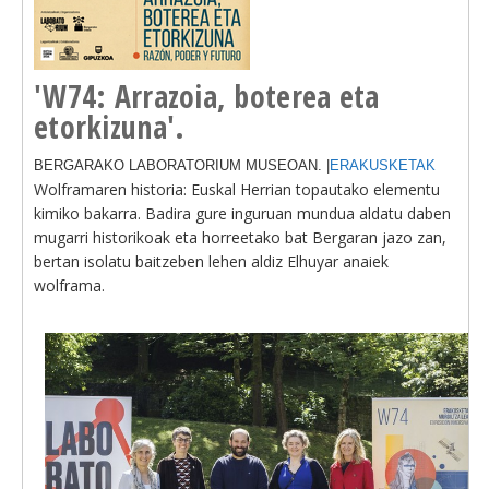
'W74: Arrazoia, boterea eta
etorkizuna'.
BERGARAKO LABORATORIUM MUSEOAN. |
ERAKUSKETAK
Wolframaren historia: Euskal Herrian topautako elementu
kimiko bakarra. Badira gure inguruan mundua aldatu daben
mugarri historikoak eta horreetako bat Bergaran jazo zan,
bertan isolatu baitzeben lehen aldiz Elhuyar anaiek
wolframa.