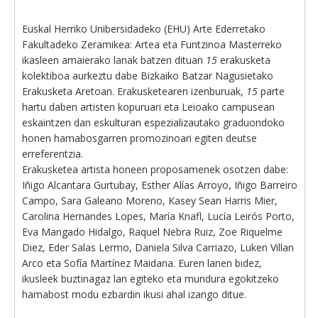
Euskal Herriko Unibersidadeko (EHU) Arte Ederretako
Fakultadeko Zeramikea: Artea eta Funtzinoa Masterreko
ikasleen amaierako lanak batzen dituan
15
erakusketa
kolektiboa aurkeztu dabe Bizkaiko Batzar Nagusietako
Erakusketa Aretoan. Erakusketearen izenburuak,
15
parte
hartu daben artisten kopuruari eta Leioako campusean
eskaintzen dan eskulturan espezializautako graduondoko
honen hamabosgarren promozinoari egiten deutse
erreferentzia.
Erakusketea artista honeen proposamenek osotzen dabe:
Iñigo Alcantara Gurtubay, Esther Alías Arroyo, Iñigo Barreiro
Campo, Sara Galeano Moreno, Kasey Sean Harris Mier,
Carolina Hernandes Lopes, María Knafl, Lucía Leirós Porto,
Eva Mangado Hidalgo, Raquel Nebra Ruiz, Zoe Riquelme
Diez, Eder Salas Lermo, Daniela Silva Carriazo, Luken Villan
Arco eta Sofía Martínez Maidana. Euren lanen bidez,
ikusleek buztinagaz lan egiteko eta mundura egokitzeko
hamabost modu ezbardin ikusi ahal izango ditue.