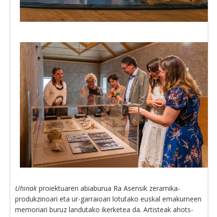
Uhinak
proiektuaren abiaburua Ra Asensik zeramika-
produkzinoari eta ur-garraioari lotutako euskal emakumeen
memoriari buruz landutako ikerketea da. Artisteak ahots-