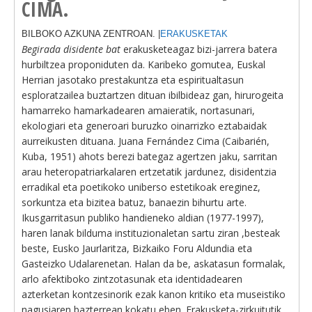
CIMA.
BILBOKO AZKUNA ZENTROAN. |
ERAKUSKETAK
Begirada disidente bat
erakusketeagaz bizi-jarrera batera
hurbiltzea proponiduten da. Karibeko gomutea, Euskal
Herrian jasotako prestakuntza eta espiritualtasun
esploratzailea buztartzen dituan ibilbideaz gan, hirurogeita
hamarreko hamarkadearen amaieratik, nortasunari,
ekologiari eta generoari buruzko oinarrizko eztabaidak
aurreikusten dituana. Juana Fernández Cima (Caibarién,
Kuba, 1951) ahots berezi bategaz agertzen jaku, sarritan
arau heteropatriarkalaren ertzetatik jardunez, disidentzia
erradikal eta poetikoko uniberso estetikoak ereginez,
sorkuntza eta bizitea batuz, banaezin bihurtu arte.
Ikusgarritasun publiko handieneko aldian (1977-1997),
haren lanak bilduma instituzionaletan sartu ziran ,besteak
beste, Eusko Jaurlaritza, Bizkaiko Foru Aldundia eta
Gasteizko Udalarenetan. Halan da be, askatasun formalak,
arlo afektiboko zintzotasunak eta identidadearen
azterketan kontzesinorik ezak kanon kritiko eta museistiko
nagusiaren bazterrean kokatu eben. Erakusketa-zirkuitutik