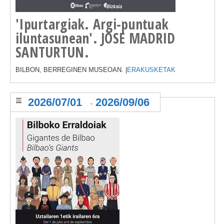
'Ipurtargiak. Argi-puntuak
iluntasunean'. JOSE MADRID
SANTURTUN.
BILBON, BERREGINEN MUSEOAN. |
ERAKUSKETAK
2026/07/01
2026/09/06
-