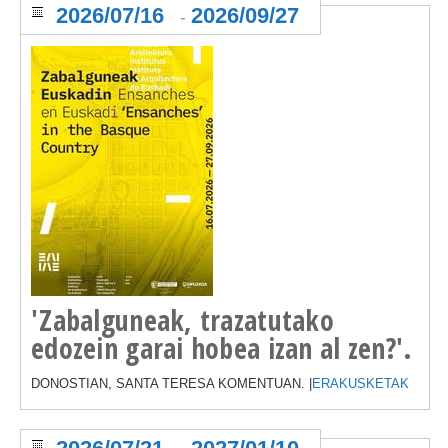
2026/07/16
2026/09/27
-
'Zabalguneak, trazatutako
edozein garai hobea izan al zen?'.
DONOSTIAN, SANTA TERESA KOMENTUAN. |
ERAKUSKETAK