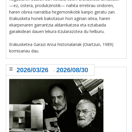
—ez, ostera, produkzinotik— nahita erretirau ondoren,
haren obrea narratiba hegemonikotik kanpo geratu zan.
Erakusketa honek bakotasun hori agirian ixtea, haren
ekarpenaren garrantzia aldarrikatzea eta eztabaida
garaikidean dauen lekura itzularazotea du helburu.
Erakusketea Garazi Ansa historialariak (Oiartzun, 1989)
komisariau dau.
2026/03/26
2026/08/30
-